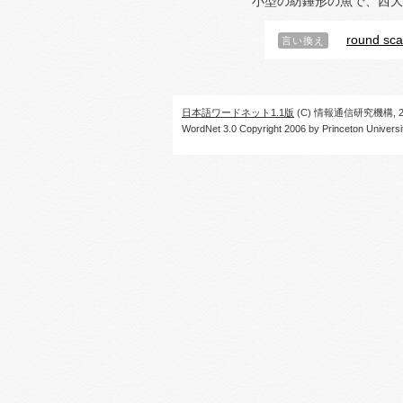
小型の紡錘形の魚で、西大
round sc
言い換え
日本語ワードネット1.1版
(C) 情報通信研究機構, 20
WordNet 3.0 Copyright 2006 by Princeton University