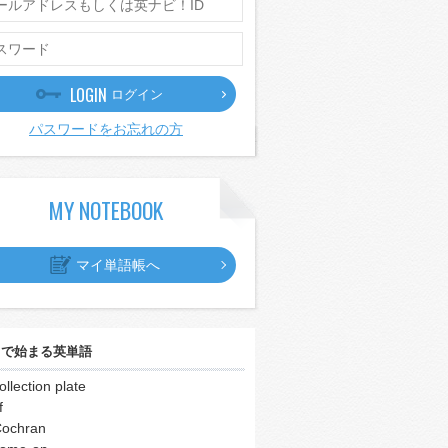
LOGIN
ログイン
パスワードをお忘れの方
MY NOTEBOOK
マイ単語帳へ
｣
で始まる英単語
ollection plate
f
ochran