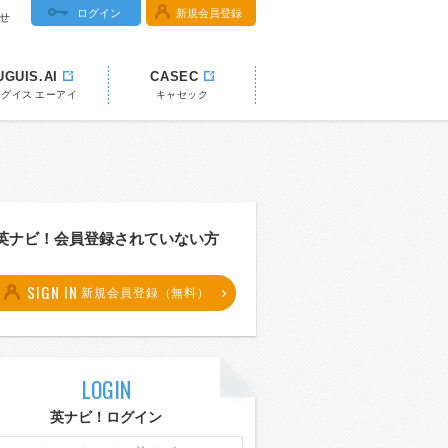
ログイン
新規会員登録
せ
UGUIS.AI
CASEC
ウグイス エーアイ
キャセック
英ナビ！会員登録されていない方
SIGN IN
新規会員登録（無料）
LOGIN
英ナビ！ログイン