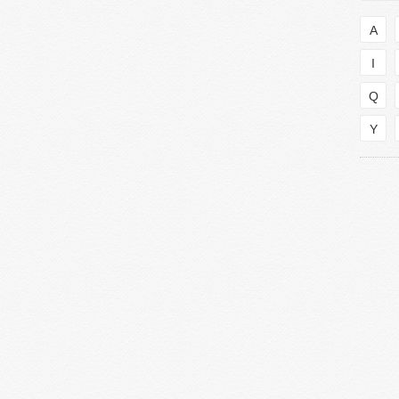
A
I
Q
Y