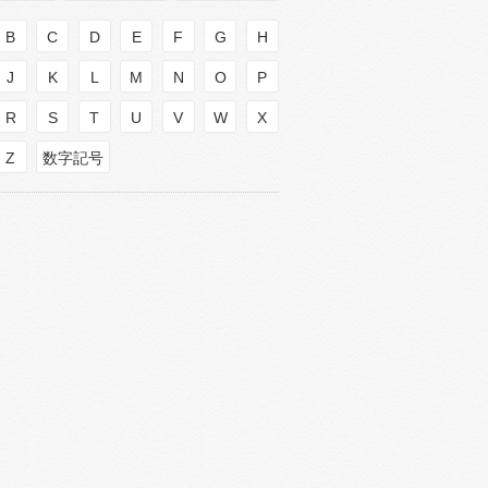
B
C
D
E
F
G
H
J
K
L
M
N
O
P
R
S
T
U
V
W
X
Z
数字記号