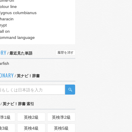
ome-on
olour line
ygnus columbianus
haracin
rypt
all on
ommand language
ORY
履歴を消す
/ 最近見た単語
arfish
IONARY
/ 英ナビ！辞書
/ 英ナビ！辞書 索引
準1級
英検2級
英検準2級
検3級
英検4級
英検5級