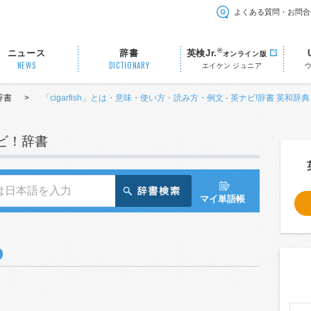
よくある質問・お問合
®
ニュース
辞書
英検Jr.
オンライン版
NEWS
DICTIONARY
エイケン ジュニア
辞書
>
「cigarfish」とは・意味・使い方・読み方・例文 - 英ナビ!辞書 英和辞典
ナビ！辞書
マイ単語帳