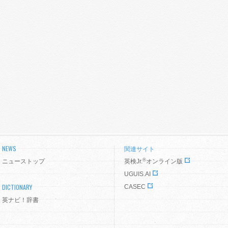
NEWS
関連サイト
®
ニューストップ
英検Jr.
オンライン版
UGUIS.AI
DICTIONARY
CASEC
英ナビ！辞書