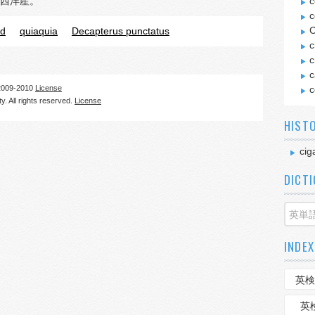
西洋産。
c
c
C
ad
quiaquia
Decapterus punctatus
c
c
c
09-2010
License
c
. All rights reserved.
License
HIST
cig
DICT
INDEX
英検
英