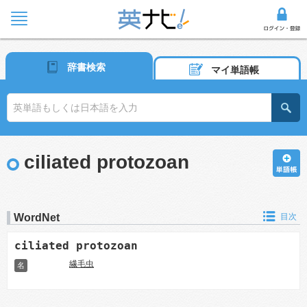
辞書検索
マイ単語帳
ciliated protozoan
WordNet
目次
ciliated protozoan
繊毛虫
名