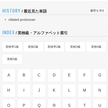
HISTORY
履歴を消す
/
最近見た単語
ciliated protozoan
INDEX
/ 英検級・アルファベット索引
英検準1級
英検2級
英検準2級
英検3級
英検4級
英検5級
A
B
C
D
E
F
G
H
I
J
K
L
M
N
O
P
Q
R
S
T
U