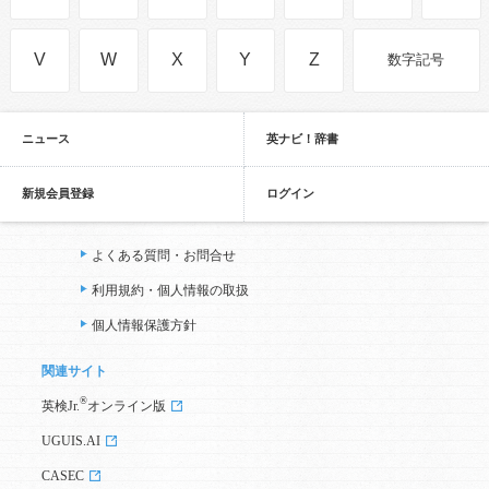
V
W
X
Y
Z
数字記号
ニュース
英ナビ！辞書
新規会員登録
ログイン
よくある質問・お問合せ
利用規約・個人情報の取扱
個人情報保護方針
関連サイト
®
英検Jr.
オンライン版
UGUIS.AI
CASEC