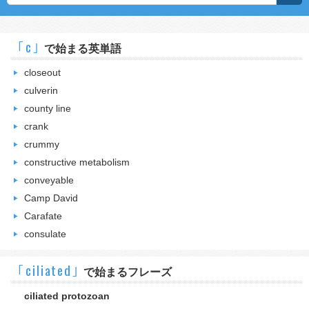
｢c｣
で始まる英単語
closeout
culverin
county line
crank
crummy
constructive metabolism
conveyable
Camp David
Carafate
consulate
｢ciliated｣
で始まるフレーズ
ciliated protozoan