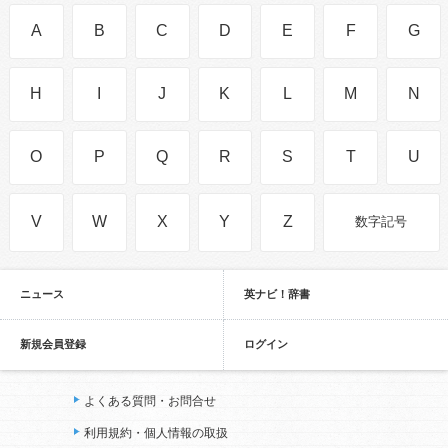
A
B
C
D
E
F
G
H
I
J
K
L
M
N
O
P
Q
R
S
T
U
V
W
X
Y
Z
数字記号
ニュース
英ナビ！辞書
新規会員登録
ログイン
よくある質問・お問合せ
利用規約・個人情報の取扱