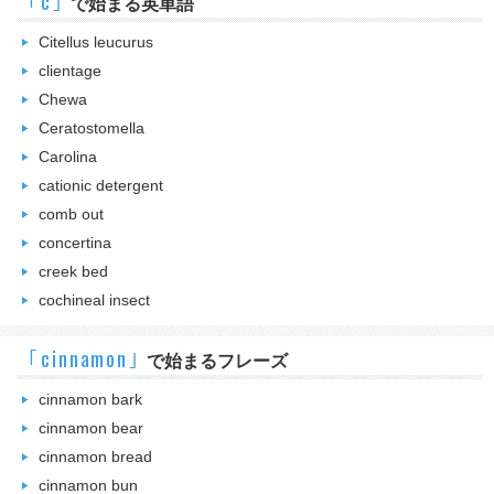
｢c｣
で始まる英単語
Citellus leucurus
clientage
Chewa
Ceratostomella
Carolina
cationic detergent
comb out
concertina
creek bed
cochineal insect
｢cinnamon｣
で始まるフレーズ
cinnamon bark
cinnamon bear
cinnamon bread
cinnamon bun