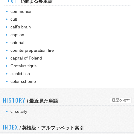
｢c｣
で始まる英単語
communion
cult
calf's brain
caption
criterial
counterpreparation fire
capital of Poland
Crotalus tigris
cichlid fish
color scheme
HISTORY
履歴を消す
/
最近見た単語
circularly
INDEX
/ 英検級・アルファベット索引