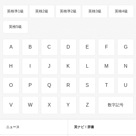
英検準1級
英検2級
英検準2級
英検3級
英検4級
英検5級
A
B
C
D
E
F
G
H
I
J
K
L
M
N
O
P
Q
R
S
T
U
V
W
X
Y
Z
数字記号
ニュース
英ナビ！辞書