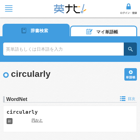
辞書検索
マイ単語帳
circularly
WordNet
目次
circularly
円かと
副