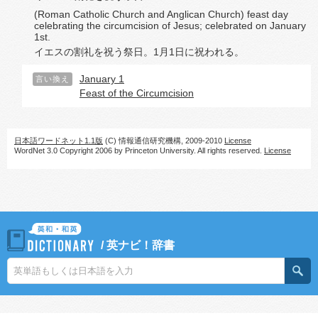
(Roman Catholic Church and Anglican Church) feast day
celebrating the circumcision of Jesus; celebrated on January
1st.
イエスの割礼を祝う祭日。1月1日に祝われる。
January 1
言い換え
Feast of the Circumcision
日本語ワードネット1.1版
(C) 情報通信研究機構, 2009-2010
License
WordNet 3.0 Copyright 2006 by Princeton University. All rights reserved.
License
/
英ナビ！辞書