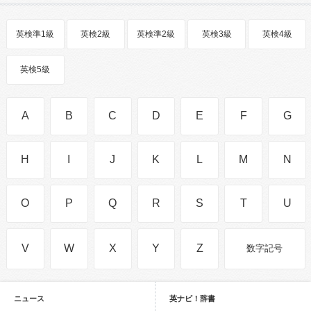
英検準1級
英検2級
英検準2級
英検3級
英検4級
英検5級
A
B
C
D
E
F
G
H
I
J
K
L
M
N
O
P
Q
R
S
T
U
V
W
X
Y
Z
数字記号
ニュース
英ナビ！辞書