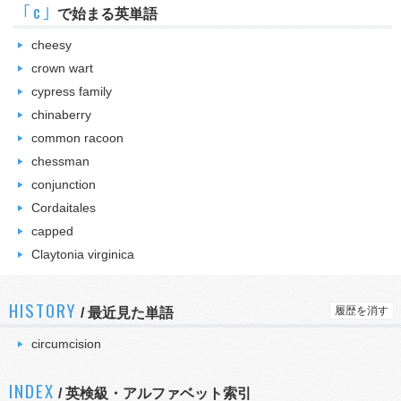
｢c｣
で始まる英単語
cheesy
crown wart
cypress family
chinaberry
common racoon
chessman
conjunction
Cordaitales
capped
Claytonia virginica
HISTORY
履歴を消す
/
最近見た単語
circumcision
INDEX
/ 英検級・アルファベット索引