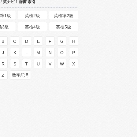
/ 英ナビ！辞書 索引
準1級
英検2級
英検準2級
検3級
英検4級
英検5級
B
C
D
E
F
G
H
J
K
L
M
N
O
P
R
S
T
U
V
W
X
Z
数字記号