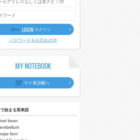
LOGIN
ログイン
パスワードをお忘れの方
MY NOTEBOOK
マイ単語帳へ
｣
で始まる英単語
ivet bean
erebellum
repe fern