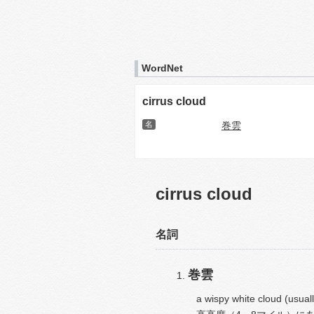
WordNet
cirrus cloud
名
巻雲
cirrus cloud
名詞
巻雲
a wispy white cloud (usually