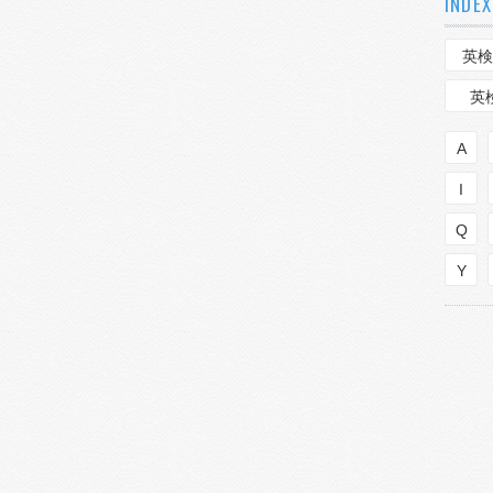
INDEX
英検
英
A
I
Q
Y