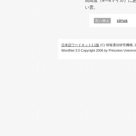
高高度（4―8マイル）に
い雲。
cirrus
言い換え
日本語ワードネット1.1版
(C) 情報通信研究機構, 20
WordNet 3.0 Copyright 2006 by Princeton University