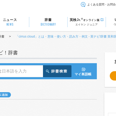
よくある質問・お問合
®
ニュース
辞書
英検Jr.
オンライン版
NEWS
DICTIONARY
エイケン ジュニア
辞書
>
「cirrus cloud」とは・意味・使い方・読み方・例文 - 英ナビ!辞書 英和
ナビ！辞書
マイ単語帳