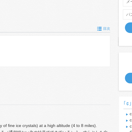
目次
｢c
c
c
 of fine ice crystals) at a high altitude (4 to 8 miles).
c