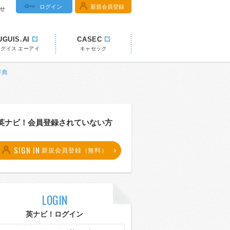
ログイン
新規会員登録
せ
UGUIS.AI
CASEC
ウグイス エーアイ
キャセック
辞典
英ナビ！会員登録されていない方
SIGN IN
新規会員登録（無料）
LOGIN
英ナビ！ログイン