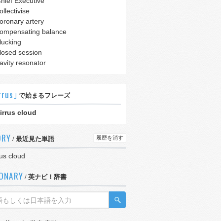
hief Executive
ollectivise
oronary artery
ompensating balance
lucking
losed session
avity resonator
rrus｣
で始まるフレーズ
irrus cloud
ORY
履歴を消す
/ 最近見た単語
rus cloud
IONARY
/ 英ナビ！辞書