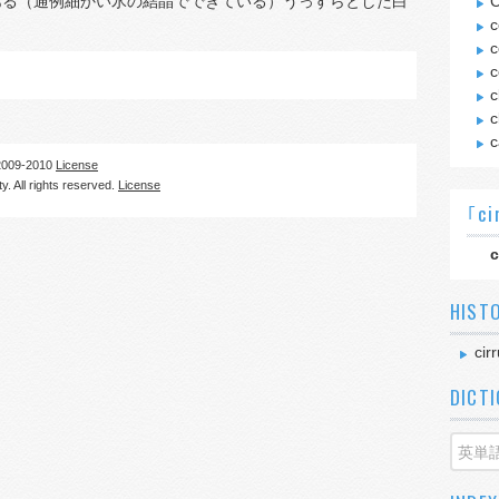
ある（通例細かい氷の結晶でできている）うっすらとした白
C
c
c
c
c
c
c
09-2010
License
. All rights reserved.
License
｢ci
c
HIST
cir
DICT