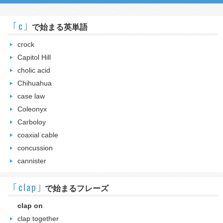
｢c｣
で始まる英単語
crock
Capitol Hill
cholic acid
Chihuahua
case law
Coleonyx
Carboloy
coaxial cable
concussion
cannister
｢clap｣
で始まるフレーズ
clap on
clap together