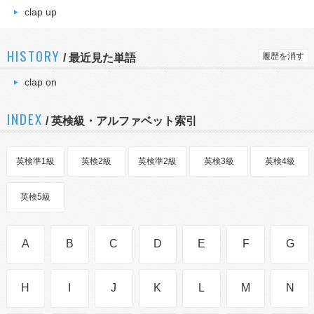
clap up
HISTORY
履歴を消す
/
最近見た単語
clap on
INDEX
/ 英検級・アルファベット索引
英検準1級
英検2級
英検準2級
英検3級
英検4級
英検5級
A
B
C
D
E
F
G
H
I
J
K
L
M
N