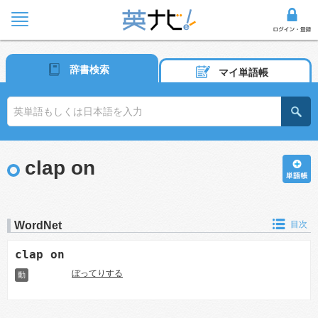
辞書検索
マイ単語帳
clap on
WordNet
目次
clap on
ぼってりする
動