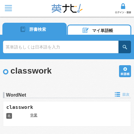
辞書検索
マイ単語帳
classwork
WordNet
目次
classwork
学業
名