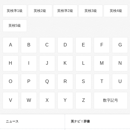
英検準1級
英検2級
英検準2級
英検3級
英検4級
英検5級
A
B
C
D
E
F
G
H
I
J
K
L
M
N
O
P
Q
R
S
T
U
V
W
X
Y
Z
数字記号
ニュース
英ナビ！辞書