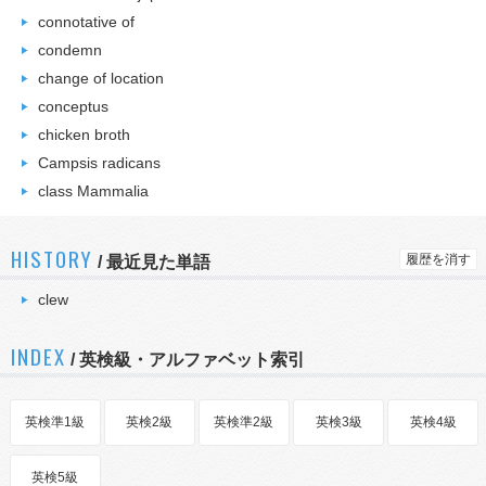
connotative of
condemn
change of location
conceptus
chicken broth
Campsis radicans
class Mammalia
HISTORY
履歴を消す
/
最近見た単語
clew
INDEX
/ 英検級・アルファベット索引
英検準1級
英検2級
英検準2級
英検3級
英検4級
英検5級