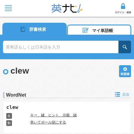
辞書検索
マイ単語帳
clew
WordNet
目次
clew
キー、鍵、ヒント、示唆、緒
名
巻いてボール状にする
動