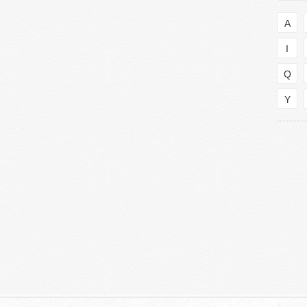
A
I
Q
Y