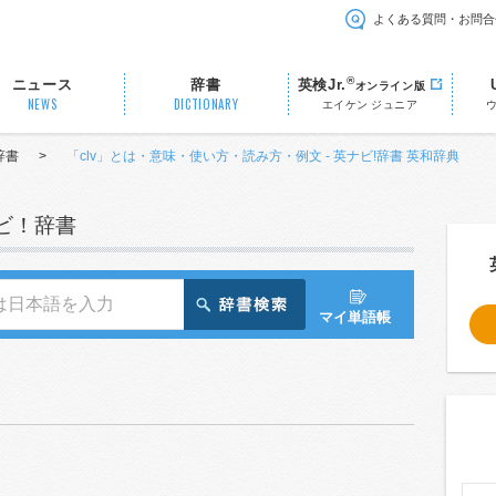
よくある質問・お問合
®
ニュース
辞書
英検Jr.
オンライン版
NEWS
DICTIONARY
エイケン ジュニア
辞書
>
「clv」とは・意味・使い方・読み方・例文 - 英ナビ!辞書 英和辞典
ナビ！辞書
マイ単語帳