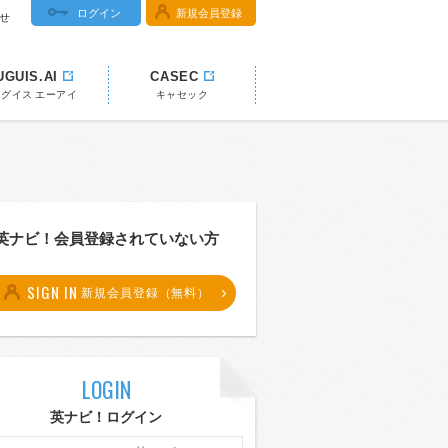
ログイン
新規会員登録
せ
UGUIS.AI
CASEC
ウグイス エーアイ
キャセック
英ナビ！会員登録されていない方
SIGN IN
新規会員登録（無料）
LOGIN
英ナビ！ログイン