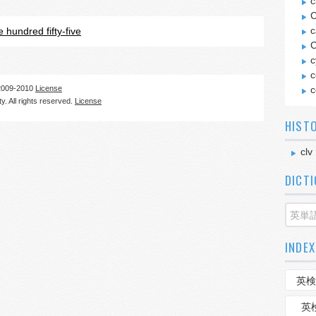
c
C
c
 hundred fifty-five
C
c
c
09-2010
License
. All rights reserved.
License
HIST
clv
DICT
INDEX
英検
英