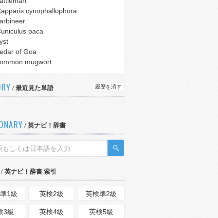
attleman
apparis cynophallophora
arbineer
uniculus paca
yst
edar of Goa
common mugwort
ORY
履歴を消す
/ 最近見た単語
IONARY
/ 英ナビ！辞書
/ 英ナビ！辞書 索引
準1級
英検2級
英検準2級
検3級
英検4級
英検5級