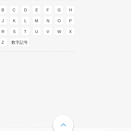
B
C
D
E
F
G
H
J
K
L
M
N
O
P
R
S
T
U
V
W
X
Z
数字記号