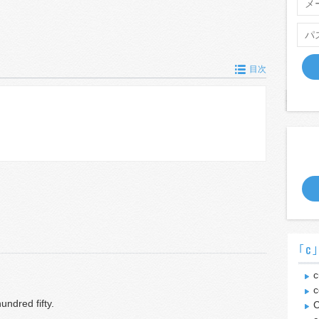
目次
｢c
c
c
undred fifty.
C