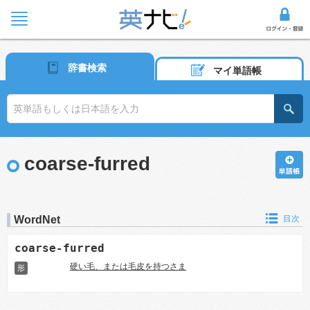
辞書検索
マイ単語帳
coarse-furred
WordNet
目次
coarse-furred
硬い毛、または毛皮を持つさま
形