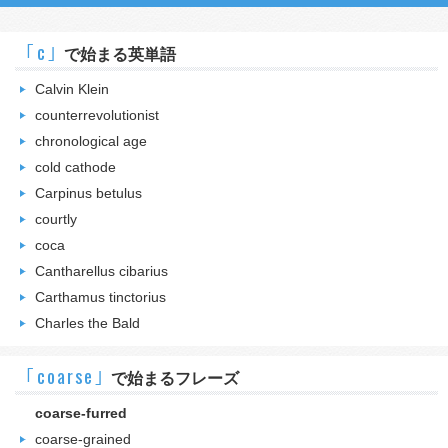
｢c｣
で始まる英単語
Calvin Klein
counterrevolutionist
chronological age
cold cathode
Carpinus betulus
courtly
coca
Cantharellus cibarius
Carthamus tinctorius
Charles the Bald
｢coarse｣
で始まるフレーズ
coarse-furred
coarse-grained