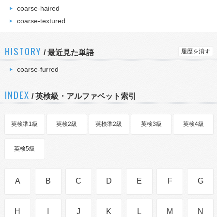
coarse-haired
coarse-textured
HISTORY
履歴を消す
/
最近見た単語
coarse-furred
INDEX
/ 英検級・アルファベット索引
英検準1級
英検2級
英検準2級
英検3級
英検4級
英検5級
A
B
C
D
E
F
G
H
I
J
K
L
M
N