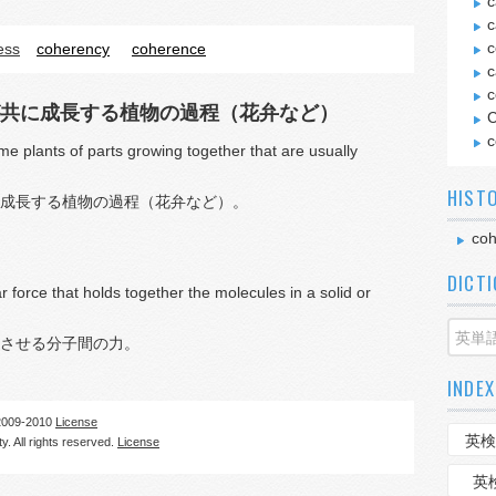
c
c
c
ess
coherency
coherence
c
c
共に成長する植物の過程（花弁など）
C
c
me plants of parts growing together that are usually
HIST
成長する植物の過程（花弁など）。
coh
DICT
r force that holds together the molecules in a solid or
させる分子間の力。
INDEX
09-2010
License
英検
. All rights reserved.
License
英