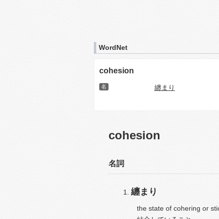
WordNet
cohesion
名
纏まり
cohesion
名詞
纏まり
the state of cohering or sti