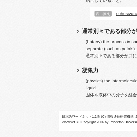
結合していること。
cohesiven
言い換え
通常別々である部分が
(botany) the process in so
separate (such as petals).
通常別々である部分が共に
凝集力
(physics) the intermolecula
liquid.
固体や液体中の分子を結合
日本語ワードネット1.1版
(C) 情報通信研究機構, 20
WordNet 3.0 Copyright 2006 by Princeton University