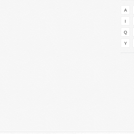
A
I
Q
Y