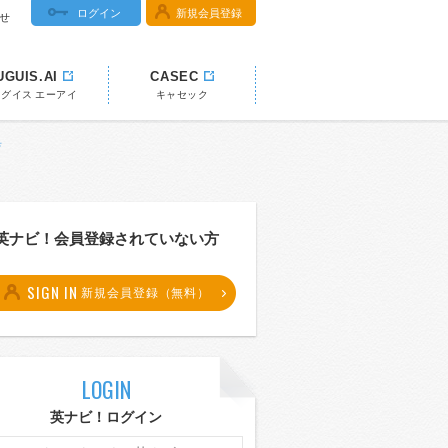
ログイン
新規会員登録
せ
UGUIS.AI
CASEC
ウグイス エーアイ
キャセック
典
英ナビ！会員登録されていない方
SIGN IN
新規会員登録（無料）
LOGIN
英ナビ！ログイン