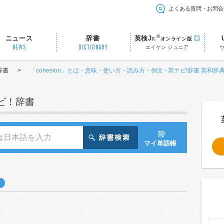
よくある質問・お問合
®
ニュース
辞書
英検Jr.
オンライン版
NEWS
DICTIONARY
エイケン ジュニア
辞書
>
「cohesion」とは・意味・使い方・読み方・例文 - 英ナビ!辞書 英和辞
ナビ！辞書
マイ単語帳