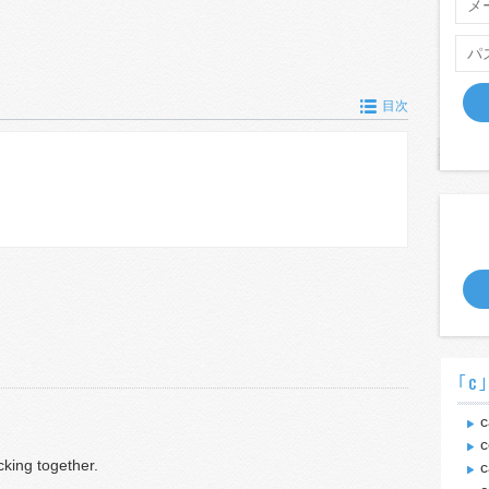
目次
｢c
c
c
cking together.
c