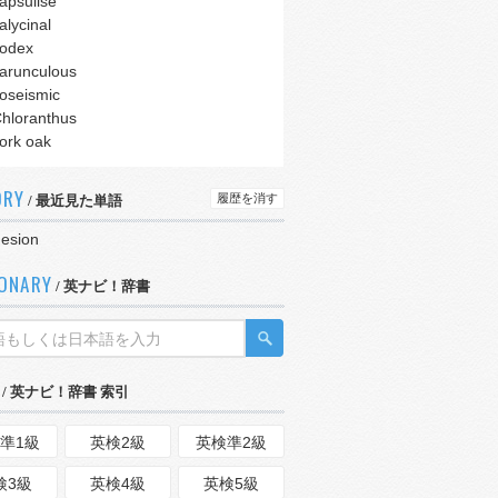
apsulise
alycinal
odex
arunculous
oseismic
hloranthus
ork oak
ORY
履歴を消す
/ 最近見た単語
esion
IONARY
/ 英ナビ！辞書
/ 英ナビ！辞書 索引
準1級
英検2級
英検準2級
検3級
英検4級
英検5級