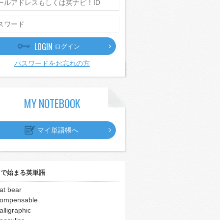
LOGIN
ログイン
パスワードをお忘れの方
MY NOTEBOOK
マイ単語帳へ
｣
で始まる英単語
at bear
ompensable
alligraphic