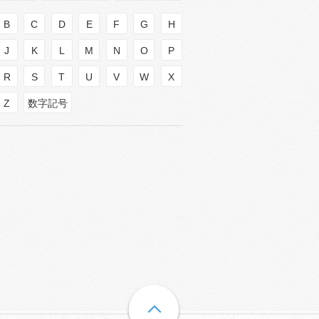
B
C
D
E
F
G
H
J
K
L
M
N
O
P
R
S
T
U
V
W
X
Z
数字記号