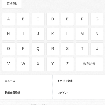
英検5級
A
B
C
D
E
F
G
H
I
J
K
L
M
N
O
P
Q
R
S
T
U
V
W
X
Y
Z
数字記号
ニュース
英ナビ！辞書
新規会員登録
ログイン