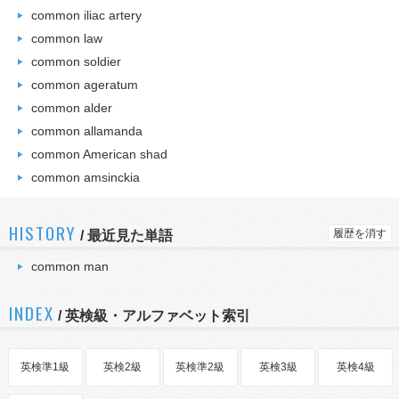
common iliac artery
common law
common soldier
common ageratum
common alder
common allamanda
common American shad
common amsinckia
HISTORY
履歴を消す
/
最近見た単語
common man
INDEX
/ 英検級・アルファベット索引
英検準1級
英検2級
英検準2級
英検3級
英検4級