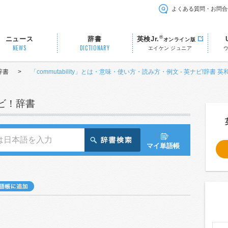
よくある質問・お問合
®
ニュース
辞書
英検Jr.
オンライン版
NEWS
DICTIONARY
エイケン ジュニア
辞書
>
「commutability」とは・意味・使い方・読み方・例文 - 英ナビ!辞書 英
ナビ！辞書
マイ単語帳