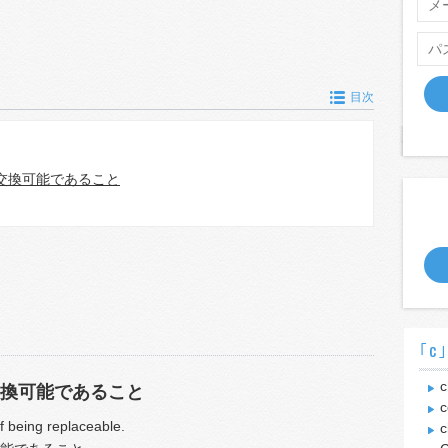
目次
交換可能であること
｢c
換可能であること
c
of being replaceable.
c