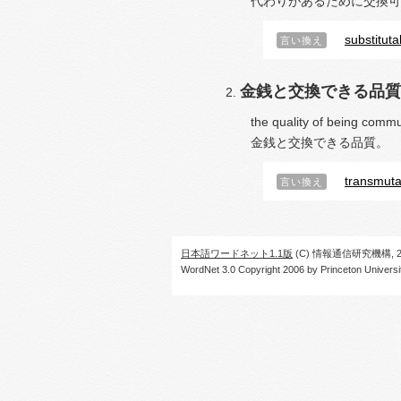
代わりがあるために交換可
substitutab
言い換え
金銭と交換できる品質
the quality of being commu
金銭と交換できる品質。
transmutab
言い換え
日本語ワードネット1.1版
(C) 情報通信研究機構, 20
WordNet 3.0 Copyright 2006 by Princeton University