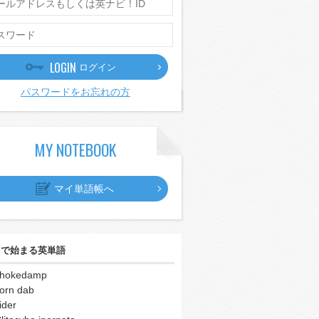
LOGIN
ログイン
パスワードをお忘れの方
MY NOTEBOOK
マイ単語帳へ
｣
で始まる英単語
chokedamp
orn dab
ider