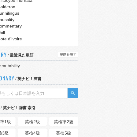
litocybe inornata
alderon
unnilingus
ausality
ommentary
hill
ote d'Ivoire
ORY
履歴を消す
/ 最近見た単語
mutability
IONARY
/ 英ナビ！辞書
/ 英ナビ！辞書 索引
準1級
英検2級
英検準2級
検3級
英検4級
英検5級