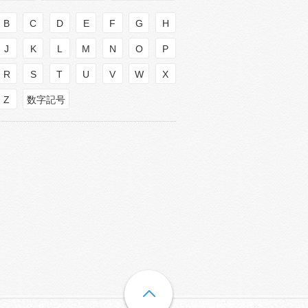
B
C
D
E
F
G
H
J
K
L
M
N
O
P
R
S
T
U
V
W
X
Z
数字記号