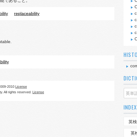
能であること。
C
C
c
ility
replaceability
c
c
c
C
table.
HIST
ility
com
DICT
09-2010
License
. All rights reserved.
License
INDEX
英検
英