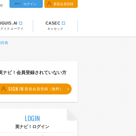
ログイン
新規会員登録
せ
UGUIS.AI
CASEC
ウグイス エーアイ
キャセック
和辞典
英ナビ！会員登録されていない方
SIGN IN
新規会員登録（無料）
LOGIN
英ナビ！ログイン