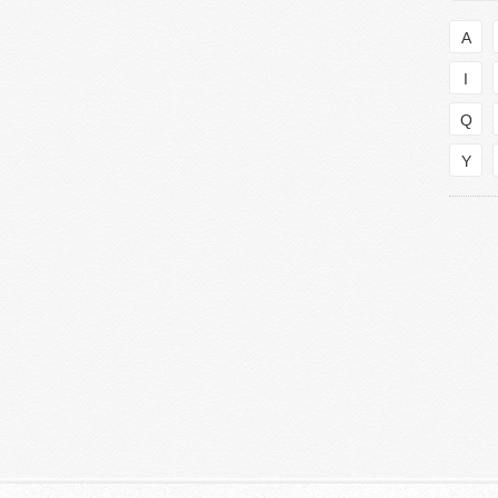
A
I
Q
Y