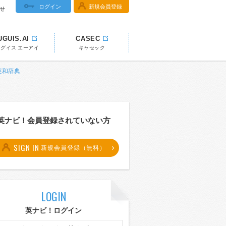
ログイン
新規会員登録
せ
UGUIS.AI
CASEC
ウグイス エーアイ
キャセック
 英和辞典
英ナビ！会員登録されていない方
SIGN IN
新規会員登録（無料）
LOGIN
英ナビ！ログイン