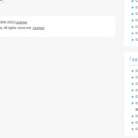
ー。
C
c
c
c
09-2010
License
c
. All rights reserved.
License
c
c
｢c
c
c
c
c
c
c
c
c
c
c