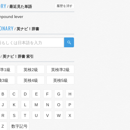
ORY
履歴を消す
/ 最近見た単語
pound lever
IONARY
/ 英ナビ！辞書
/ 英ナビ！辞書 索引
準1級
英検2級
英検準2級
検3級
英検4級
英検5級
B
C
D
E
F
G
H
J
K
L
M
N
O
P
R
S
T
U
V
W
X
Z
数字記号