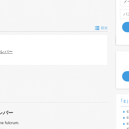
目次
のレバー
｢c
c
レバー
c
the fulcrum.
c