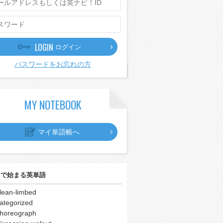
LOGIN
ログイン
パスワードをお忘れの方
MY NOTEBOOK
マイ単語帳へ
｣
で始まる英単語
lean-limbed
ategorized
horeograph