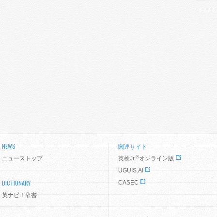
NEWS
関連サイト
®
ニューストップ
英検Jr.
オンライン版
UGUIS.AI
DICTIONARY
CASEC
英ナビ！辞書