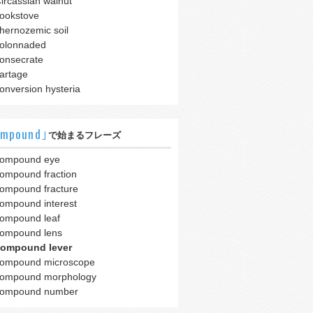
ircassian walnut
ookstove
hernozemic soil
olonnaded
onsecrate
artage
onversion hysteria
ompound｣
で始まるフレーズ
ompound eye
ompound fraction
ompound fracture
ompound interest
ompound leaf
ompound lens
ompound lever
ompound microscope
ompound morphology
ompound number