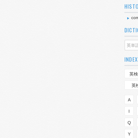
HIST
com
DICT
INDEX
英検
英
A
I
Q
Y