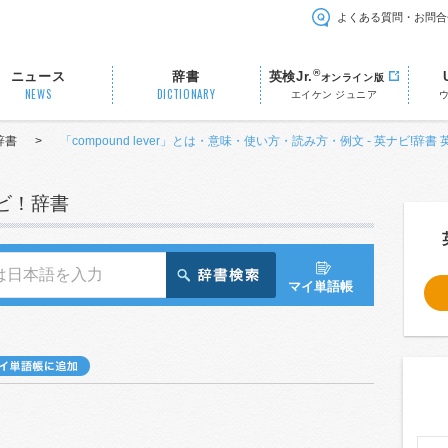
よくある質問・お問合
®
ニュース
辞書
英検Jr.
オンライン版
NEWS
DICTIONARY
エイケン ジュニア
辞書
>
「compound lever」とは・意味・使い方・読み方・例文 - 英ナビ!辞書
ナビ！辞書
マイ単語帳