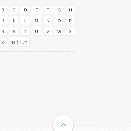
B
C
D
E
F
G
H
J
K
L
M
N
O
P
R
S
T
U
V
W
X
Z
数字記号