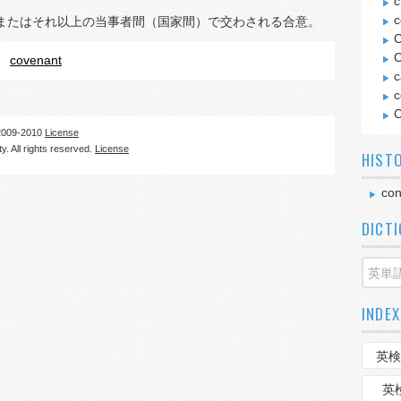
c
c
またはそれ以上の当事者間（国家間）で交わされる合意。
C
C
covenant
c
c
C
09-2010
License
. All rights reserved.
License
HIST
con
DICT
INDEX
英検
英