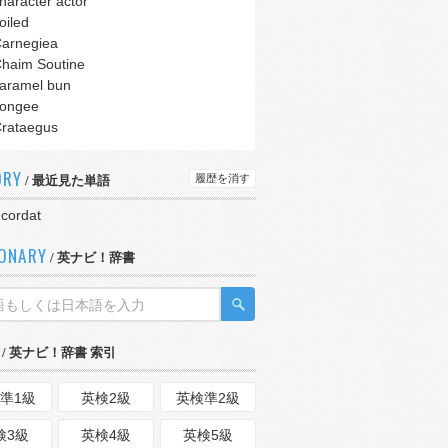
haracter actor
oiled
arnegiea
haim Soutine
aramel bun
ongee
rataegus
ORY
履歴を消す
/ 最近見た単語
cordat
IONARY
/ 英ナビ！辞書
/ 英ナビ！辞書 索引
準1級
英検2級
英検準2級
検3級
英検4級
英検5級