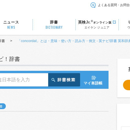
よくある質問・お問合
®
ニュース
辞書
英検Jr.
オンライン版
NEWS
DICTIONARY
エイケン ジュニア
辞書
>
「concordat」とは・意味・使い方・読み方・例文 - 英ナビ!辞書 英和辞
ナビ！辞書
マイ単語帳