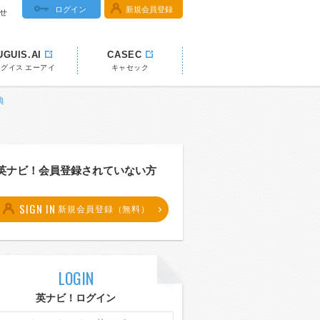
ログイン
新規会員登録
せ
UGUIS.AI
CASEC
ウグイス エーアイ
キャセック
典
英ナビ！会員登録されていない方
SIGN IN
新規会員登録（無料）
LOGIN
英ナビ！ログイン