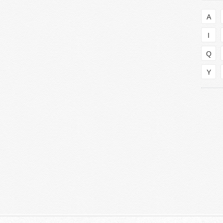
A
I
Q
Y