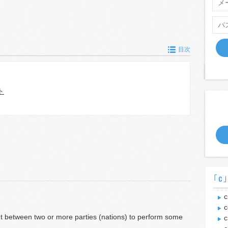
目次
ト
｢c
c
c
t between two or more parties (nations) to perform some
c