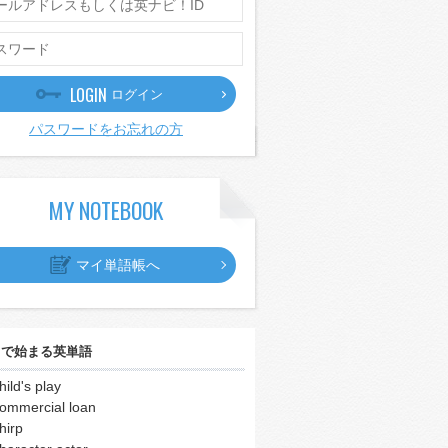
LOGIN
ログイン
パスワードをお忘れの方
MY NOTEBOOK
マイ単語帳へ
｣
で始まる英単語
hild's play
ommercial loan
hirp