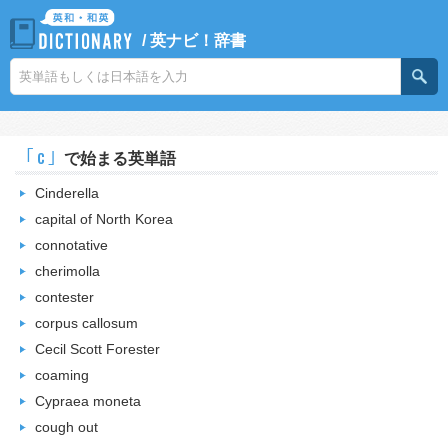
/
英ナビ！辞書
｢c｣
で始まる英単語
Cinderella
capital of North Korea
connotative
cherimolla
contester
corpus callosum
Cecil Scott Forester
coaming
Cypraea moneta
cough out