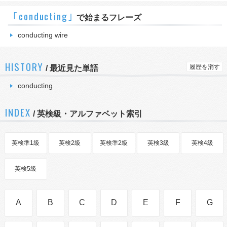
｢conducting｣
で始まるフレーズ
conducting wire
HISTORY
履歴を消す
/
最近見た単語
conducting
INDEX
/ 英検級・アルファベット索引
英検準1級
英検2級
英検準2級
英検3級
英検4級
英検5級
A
B
C
D
E
F
G