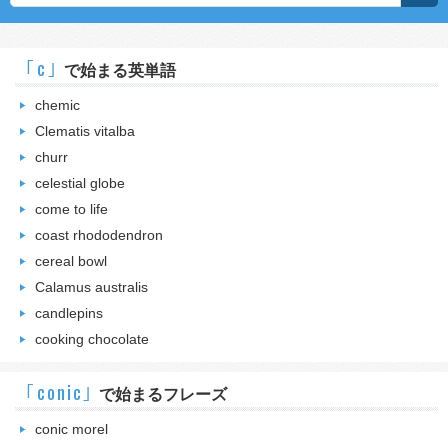
｢c｣
で始まる英単語
chemic
Clematis vitalba
churr
celestial globe
come to life
coast rhododendron
cereal bowl
Calamus australis
candlepins
cooking chocolate
｢conic｣
で始まるフレーズ
conic morel