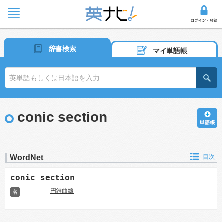
辞書検索
マイ単語帳
conic section
WordNet
目次
conic section
円錐曲線
名