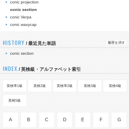
conic projection
conic section
conic Verpa
conic waxycap
HISTORY
履歴を消す
/
最近見た単語
conic section
INDEX
/ 英検級・アルファベット索引
英検準1級
英検2級
英検準2級
英検3級
英検4級
英検5級
A
B
C
D
E
F
G