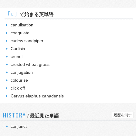
｢c｣
で始まる英単語
canulisation
coagulate
curlew sandpiper
Curtisia
crenel
crested wheat grass
conjugation
colourise
click off
Cervus elaphus canadensis
HISTORY
履歴を消す
/
最近見た単語
conjunct