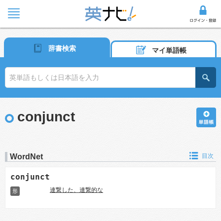
辞書検索
マイ単語帳
conjunct
WordNet
目次
conjunct
連繋した、連繋的な
形