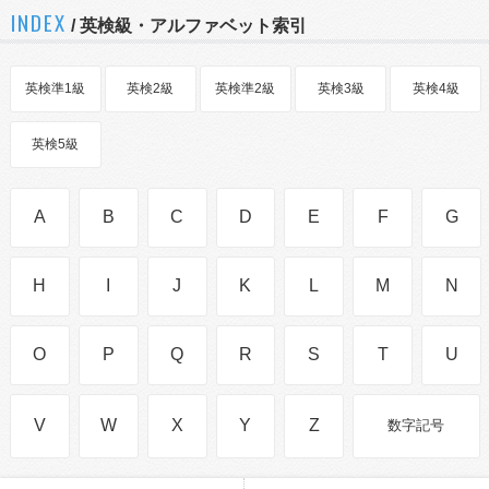
INDEX
/ 英検級・アルファベット索引
英検準1級
英検2級
英検準2級
英検3級
英検4級
英検5級
A
B
C
D
E
F
G
H
I
J
K
L
M
N
O
P
Q
R
S
T
U
V
W
X
Y
Z
数字記号