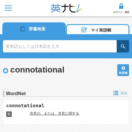
辞書検索
マイ単語帳
connotational
WordNet
目次
connotational
含意の、または、含意に関する
形