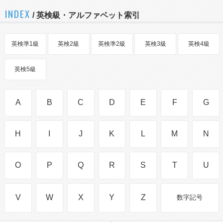
INDEX
/ 英検級・アルファベット索引
英検準1級
英検2級
英検準2級
英検3級
英検4級
英検5級
A
B
C
D
E
F
G
H
I
J
K
L
M
N
O
P
Q
R
S
T
U
V
W
X
Y
Z
数字記号