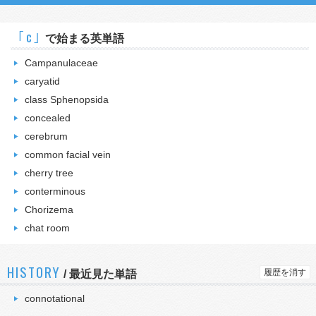
｢c｣
で始まる英単語
Campanulaceae
caryatid
class Sphenopsida
concealed
cerebrum
common facial vein
cherry tree
conterminous
Chorizema
chat room
HISTORY
履歴を消す
/
最近見た単語
connotational