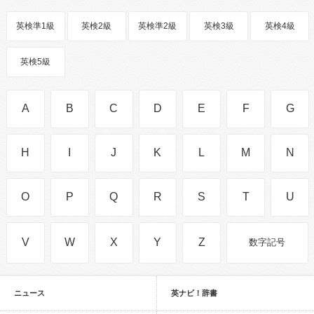
英検準1級
英検2級
英検準2級
英検3級
英検4級
英検5級
A
B
C
D
E
F
G
H
I
J
K
L
M
N
O
P
Q
R
S
T
U
V
W
X
Y
Z
数字記号
ニュース
英ナビ！辞書