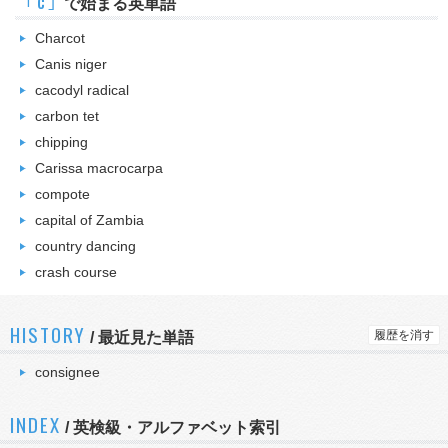
｢c｣
で始まる英単語
Charcot
Canis niger
cacodyl radical
carbon tet
chipping
Carissa macrocarpa
compote
capital of Zambia
country dancing
crash course
HISTORY
履歴を消す
/
最近見た単語
consignee
INDEX
/ 英検級・アルファベット索引