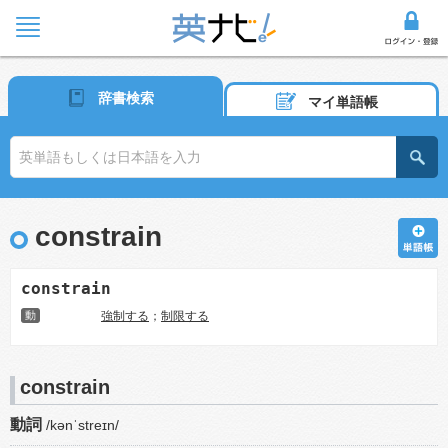
辞書検索
マイ単語帳
constrain
constrain
動
強制する
；
制限する
constrain
動詞
/kənˈstreɪn/