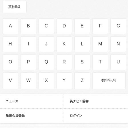
英検5級
A
B
C
D
E
F
G
H
I
J
K
L
M
N
O
P
Q
R
S
T
U
V
W
X
Y
Z
数字記号
ニュース
英ナビ！辞書
新規会員登録
ログイン