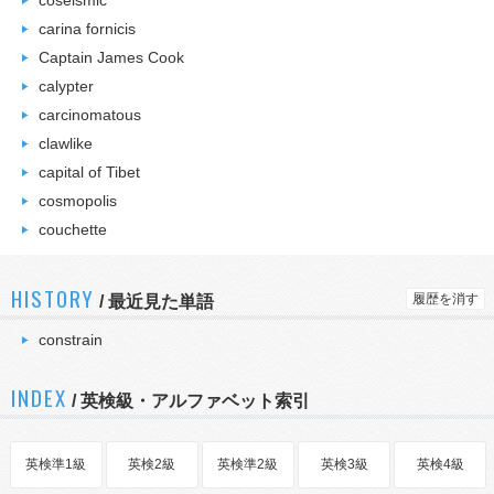
coseismic
carina fornicis
Captain James Cook
calypter
carcinomatous
clawlike
capital of Tibet
cosmopolis
couchette
HISTORY
履歴を消す
/
最近見た単語
constrain
INDEX
/ 英検級・アルファベット索引
英検準1級
英検2級
英検準2級
英検3級
英検4級