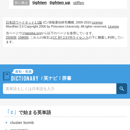
tighten
tighten up
stiffen
言い換え
日本語ワードネット1.1版
(C) 情報通信研究機構, 2009-2010
License
WordNet 3.0 Copyright 2006 by Princeton University. All rights reserved.
License
当ページでは
tatoeba.org
から以下のページを使用しています。
255838
,
158690
, これらの例文は
CC BY 2.0 FRライセンス
の下に翻案し利用してい
ます。
/
英ナビ！辞書
｢c｣
で始まる英単語
cluster bomb