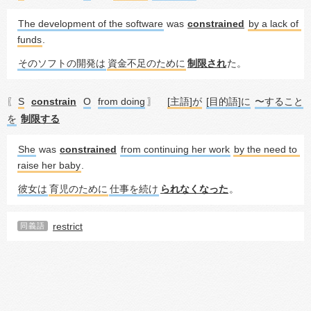
The development of the software
 was 
constrained
by a lack of 
funds
.
そのソフトの開発は
資金不足のために
制限され
た。
S
constrain
O
from doing
[主語]が
[目的語]に
〜すること
〖
〗
を
制限する
She
 was 
constrained
from continuing her work
by the need to 
raise her baby
.
彼女は
育児のために
仕事を続け
られなくなった
。
restrict
同義語