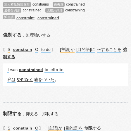
constrains
constrained
三人称単数現在形
過去形
constrained
constraining
過去分詞形
現在分詞形
派生語
constraint
constrained
強制する
，
無理強いする
S
constrain
O
to do
[主語]が
[目的語]に
〜することを
強
〖
〗
制する
I
 was 
constrained
to tell a lie
.
私は
やむなく
嘘をついた
。
制限する
，
抑える，
抑制する
S
constrain
O
[主語]が
[目的語]を
制限する
〖
〗