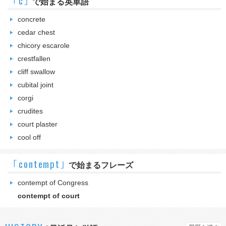
｢c｣
で始まる英単語
concrete
cedar chest
chicory escarole
crestfallen
cliff swallow
cubital joint
corgi
crudites
court plaster
cool off
｢contempt｣
で始まるフレーズ
contempt of Congress
contempt of court