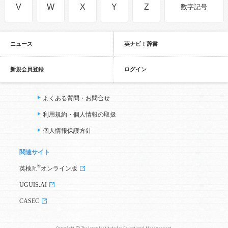
V
W
X
Y
Z
数字記号
ニュース
英ナビ！辞書
新規会員登録
ログイン
よくある質問・お問合せ
利用規約・個人情報の取扱
個人情報保護方針
関連サイト
®
英検Jr.
オンライン版
UGUIS.AI
CASEC