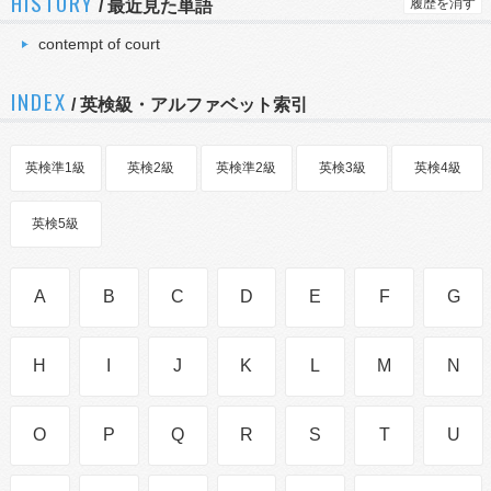
HISTORY
履歴を消す
/
最近見た単語
contempt of court
INDEX
/ 英検級・アルファベット索引
英検準1級
英検2級
英検準2級
英検3級
英検4級
英検5級
A
B
C
D
E
F
G
H
I
J
K
L
M
N
O
P
Q
R
S
T
U