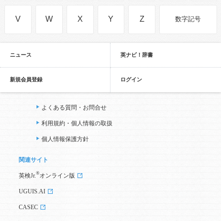
V
W
X
Y
Z
数字記号
ニュース
英ナビ！辞書
新規会員登録
ログイン
よくある質問・お問合せ
利用規約・個人情報の取扱
個人情報保護方針
関連サイト
®
英検Jr.
オンライン版
UGUIS.AI
CASEC