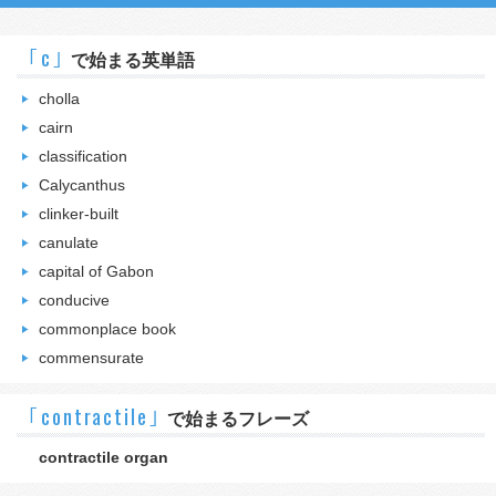
｢c｣
で始まる英単語
cholla
cairn
classification
Calycanthus
clinker-built
canulate
capital of Gabon
conducive
commonplace book
commensurate
｢contractile｣
で始まるフレーズ
contractile organ