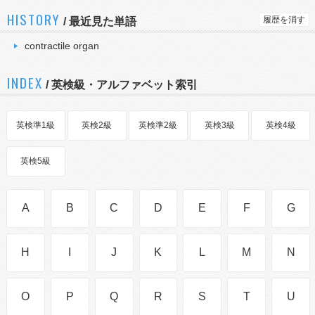
HISTORY
履歴を消す
/
最近見た単語
contractile organ
INDEX
/ 英検級・アルファベット索引
英検準1級
英検2級
英検準2級
英検3級
英検4級
英検5級
A
B
C
D
E
F
G
H
I
J
K
L
M
N
O
P
Q
R
S
T
U