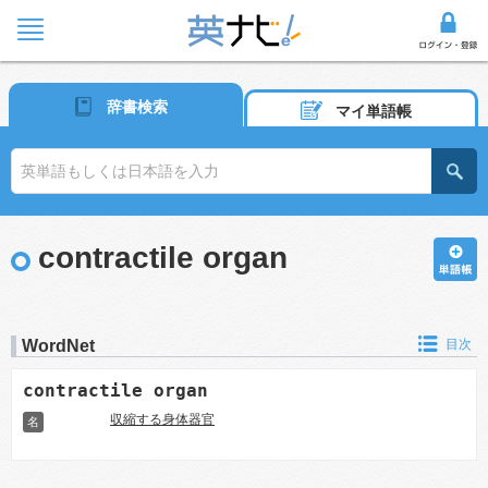
辞書検索
マイ単語帳
contractile organ
WordNet
目次
contractile organ
収縮する身体器官
名