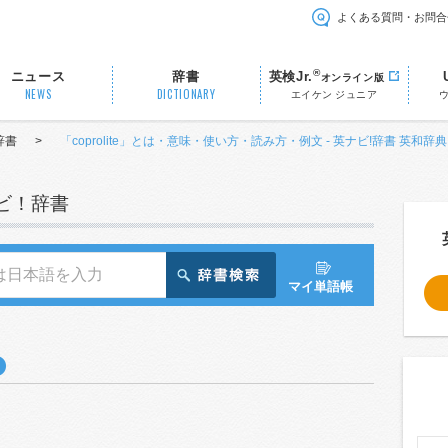
よくある質問・お問合
®
ニュース
辞書
英検Jr.
オンライン版
NEWS
DICTIONARY
エイケン ジュニア
辞書
>
「coprolite」とは・意味・使い方・読み方・例文 - 英ナビ!辞書 英和辞典
ナビ！辞書
マイ単語帳