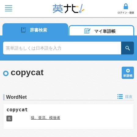
辞書検索
マイ単語帳
copycat
WordNet
目次
copycat
猿、亜流、模倣者
名