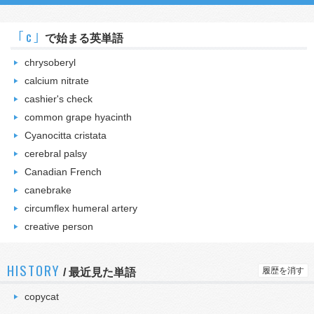
｢c｣
で始まる英単語
chrysoberyl
calcium nitrate
cashier's check
common grape hyacinth
Cyanocitta cristata
cerebral palsy
Canadian French
canebrake
circumflex humeral artery
creative person
HISTORY
履歴を消す
/
最近見た単語
copycat