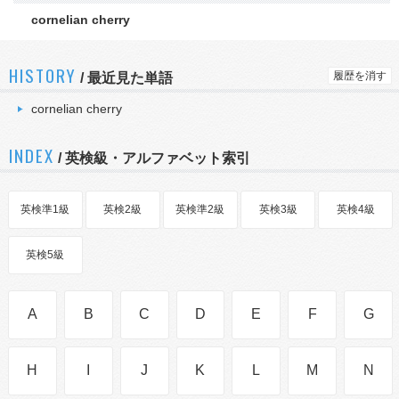
cornelian cherry
HISTORY
履歴を消す
/
最近見た単語
cornelian cherry
INDEX
/ 英検級・アルファベット索引
英検準1級
英検2級
英検準2級
英検3級
英検4級
英検5級
A
B
C
D
E
F
G
H
I
J
K
L
M
N