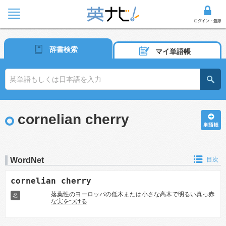
辞書検索
マイ単語帳
cornelian cherry
WordNet
目次
cornelian cherry
落葉性のヨーロッパの低木または小さな高木で明るい真っ赤
名
な実をつける