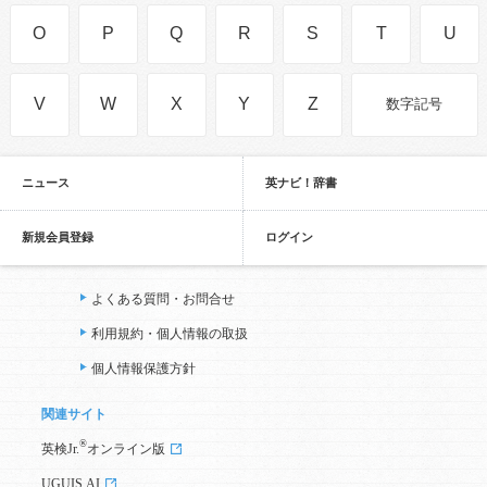
O
P
Q
R
S
T
U
V
W
X
Y
Z
数字記号
ニュース
英ナビ！辞書
新規会員登録
ログイン
よくある質問・お問合せ
利用規約・個人情報の取扱
個人情報保護方針
関連サイト
®
英検Jr.
オンライン版
UGUIS.AI