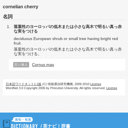
cornelian cherry
名詞
落葉性のヨーロッパの低木または小さな高木で明るい真っ赤
な実をつける
deciduous European shrub or small tree having bright red
fruit.
落葉性のヨーロッパの低木または小さな高木で明るい真っ赤
な実をつける。
Cornus mas
言い換え
日本語ワードネット1.1版
(C) 情報通信研究機構, 2009-2010
License
WordNet 3.0 Copyright 2006 by Princeton University. All rights reserved.
License
/
英ナビ！辞書