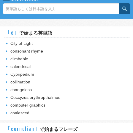
｢c｣
で始まる英単語
City of Light
consonant rhyme
climbable
calendrical
Cypripedium
collimation
changeless
Coccyzus erythropthalmus
computer graphics
coalesced
｢cornelian｣
で始まるフレーズ