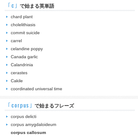
｢c｣
で始まる英単語
chard plant
cholelithiasis
commit suicide
carrel
celandine poppy
Canada garlic
Calandrinia
cerastes
Cakile
coordinated universal time
｢corpus｣
で始まるフレーズ
corpus delicti
corpus amygdaloideum
corpus callosum