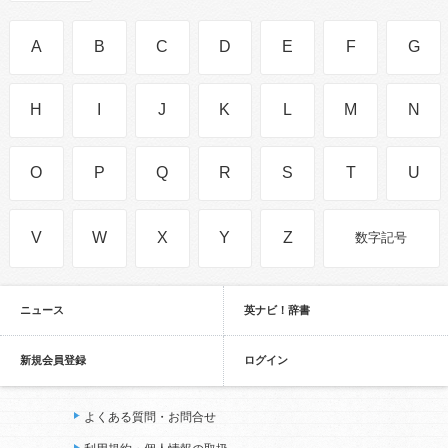
A
B
C
D
E
F
G
H
I
J
K
L
M
N
O
P
Q
R
S
T
U
V
W
X
Y
Z
数字記号
ニュース
英ナビ！辞書
新規会員登録
ログイン
よくある質問・お問合せ