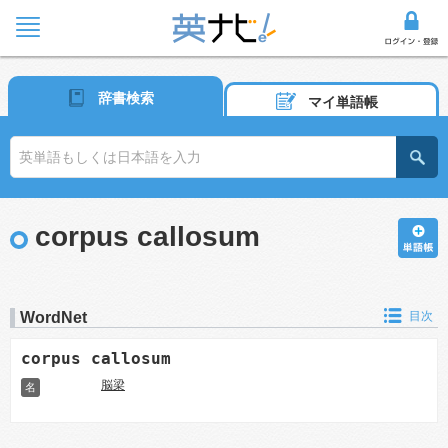
辞書検索
マイ単語帳
corpus callosum
WordNet
目次
corpus callosum
脳梁
名