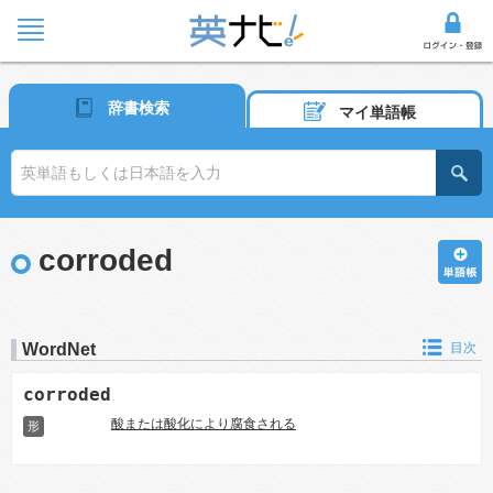
辞書検索
マイ単語帳
corroded
WordNet
目次
corroded
酸または酸化により腐食される
形