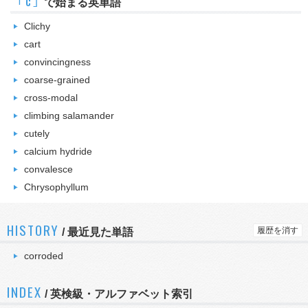
｢c｣
で始まる英単語
Clichy
cart
convincingness
coarse-grained
cross-modal
climbing salamander
cutely
calcium hydride
convalesce
Chrysophyllum
HISTORY
履歴を消す
/
最近見た単語
corroded
INDEX
/ 英検級・アルファベット索引