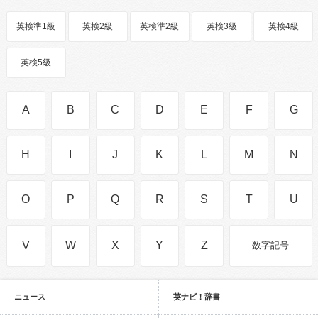
英検準1級
英検2級
英検準2級
英検3級
英検4級
英検5級
A
B
C
D
E
F
G
H
I
J
K
L
M
N
O
P
Q
R
S
T
U
V
W
X
Y
Z
数字記号
ニュース
英ナビ！辞書