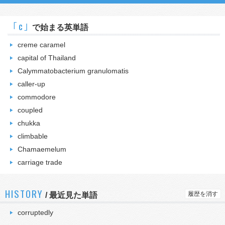
｢c｣
で始まる英単語
creme caramel
capital of Thailand
Calymmatobacterium granulomatis
caller-up
commodore
coupled
chukka
climbable
Chamaemelum
carriage trade
HISTORY
履歴を消す
/
最近見た単語
corruptedly