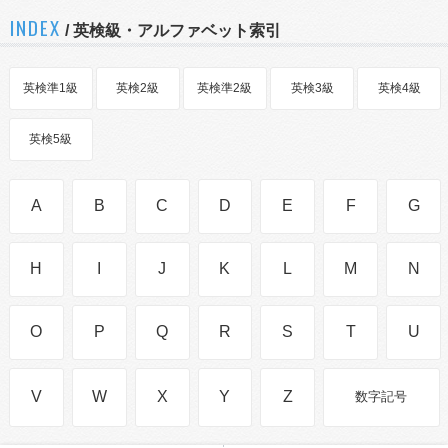
INDEX
/ 英検級・アルファベット索引
英検準1級
英検2級
英検準2級
英検3級
英検4級
英検5級
A
B
C
D
E
F
G
H
I
J
K
L
M
N
O
P
Q
R
S
T
U
V
W
X
Y
Z
数字記号