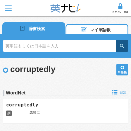
辞書検索
マイ単語帳
corruptedly
WordNet
目次
corruptedly
悪辣に
副