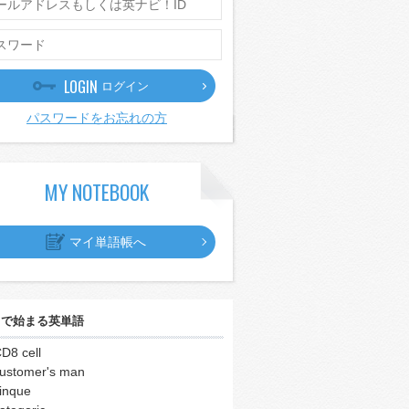
LOGIN
ログイン
パスワードをお忘れの方
MY NOTEBOOK
マイ単語帳へ
｣
で始まる英単語
D8 cell
ustomer's man
inque