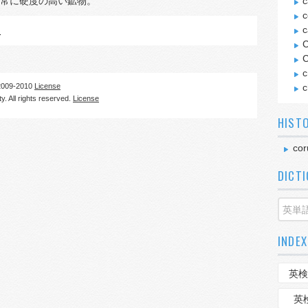
常に硬度の高い鉱物。
c
c
c
m
C
C
c
09-2010
License
c
. All rights reserved.
License
HIST
co
DICT
INDEX
英検
英