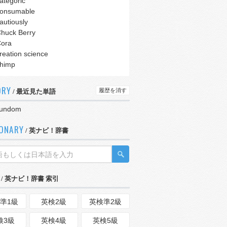
ategoric
onsumable
autiously
huck Berry
ora
reation science
himp
ORY
履歴を消す
/ 最近見た単語
rundom
IONARY
/ 英ナビ！辞書
/ 英ナビ！辞書 索引
準1級
英検2級
英検準2級
検3級
英検4級
英検5級