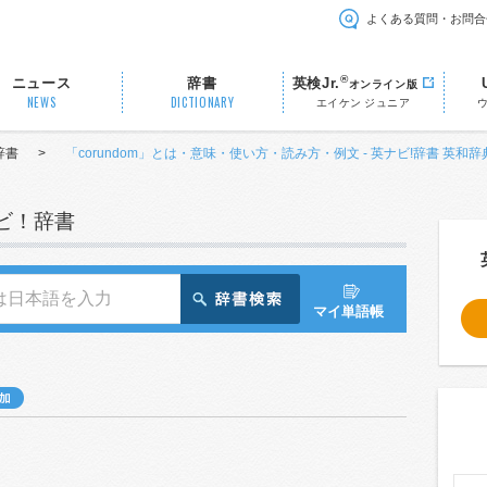
よくある質問・お問合
®
ニュース
辞書
英検Jr.
オンライン版
NEWS
DICTIONARY
エイケン ジュニア
辞書
>
「corundom」とは・意味・使い方・読み方・例文 - 英ナビ!辞書 英和辞
ナビ！辞書
マイ単語帳