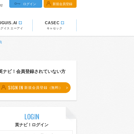
ログイン
新規会員登録
せ
UGUIS.AI
CASEC
ウグイス エーアイ
キャセック
典
英ナビ！会員登録されていない方
SIGN IN
新規会員登録（無料）
LOGIN
英ナビ！ログイン