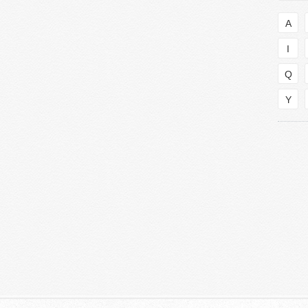
A
I
Q
Y