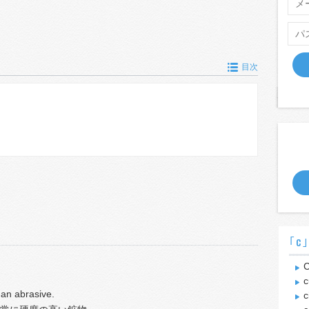
目次
｢c
C
c
 an abrasive.
c