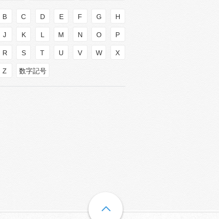
B
C
D
E
F
G
H
J
K
L
M
N
O
P
R
S
T
U
V
W
X
Z
数字記号