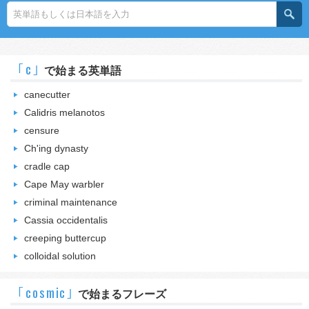
｢c｣
で始まる英単語
canecutter
Calidris melanotos
censure
Ch'ing dynasty
cradle cap
Cape May warbler
criminal maintenance
Cassia occidentalis
creeping buttercup
colloidal solution
｢cosmic｣
で始まるフレーズ