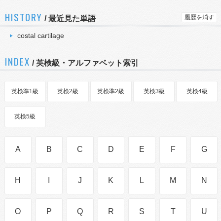
HISTORY
履歴を消す
/
最近見た単語
costal cartilage
INDEX
/ 英検級・アルファベット索引
英検準1級
英検2級
英検準2級
英検3級
英検4級
英検5級
A
B
C
D
E
F
G
H
I
J
K
L
M
N
O
P
Q
R
S
T
U