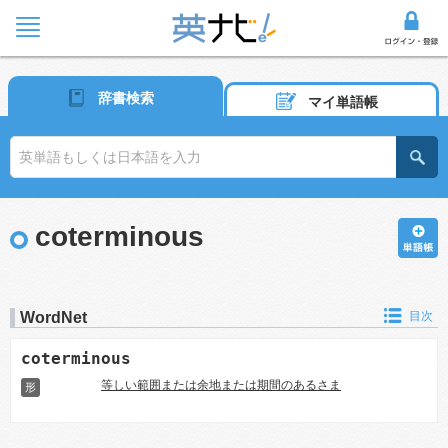
辞書検索
マイ単語帳
coterminous
WordNet
目次
coterminous
等しい範囲または余地または期間のあるさま
形