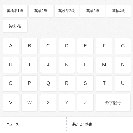
英検準1級
英検2級
英検準2級
英検3級
英検4級
英検5級
A
B
C
D
E
F
G
H
I
J
K
L
M
N
O
P
Q
R
S
T
U
V
W
X
Y
Z
数字記号
ニュース
英ナビ！辞書