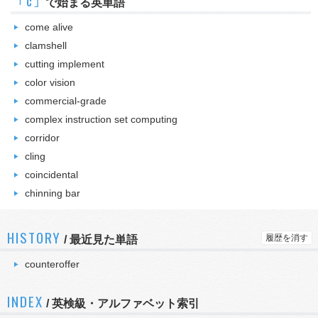
｢c｣
で始まる英単語
come alive
clamshell
cutting implement
color vision
commercial-grade
complex instruction set computing
corridor
cling
coincidental
chinning bar
HISTORY
履歴を消す
/
最近見た単語
counteroffer
INDEX
/ 英検級・アルファベット索引