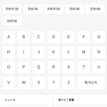
英検準1級
英検2級
英検準2級
英検3級
英検4級
英検5級
A
B
C
D
E
F
G
H
I
J
K
L
M
N
O
P
Q
R
S
T
U
V
W
X
Y
Z
数字記号
ニュース
英ナビ！辞書