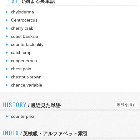
｢c｣
で始まる英単語
chyloderma
Centrocercus
cherry crab
coast banksia
counterfactuality
catch crop
congenerous
chest pain
chestnut-brown
chance variable
HISTORY
履歴を消す
/
最近見た単語
counterplea
INDEX
/ 英検級・アルファベット索引