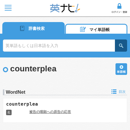
辞書検索
マイ単語帳
counterplea
WordNet
目次
counterplea
被告の嘆願への原告の応答
名