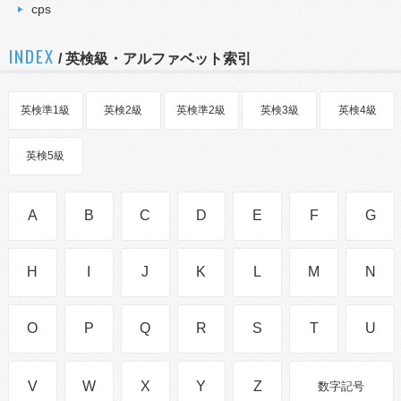
cps
INDEX
/ 英検級・アルファベット索引
英検準1級
英検2級
英検準2級
英検3級
英検4級
英検5級
A
B
C
D
E
F
G
H
I
J
K
L
M
N
O
P
Q
R
S
T
U
V
W
X
Y
Z
数字記号