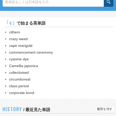
｢c｣
で始まる英単語
cithern
crazy weed
cape marigold
commencement ceremony
cyanine dye
Camellia japonica
collectivised
circumboreal
class period
corporate bond
HISTORY
履歴を消す
/
最近見た単語