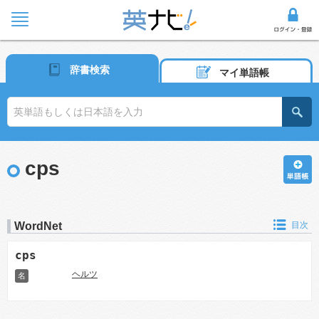
辞書検索
マイ単語帳
cps
WordNet
目次
cps
ヘルツ
名