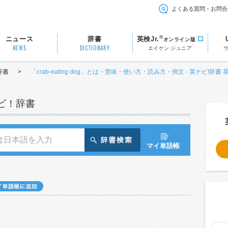
よくある質問・お問合
®
ニュース
辞書
英検Jr.
オンライン版
NEWS
DICTIONARY
エイケン ジュニア
辞書
>
「crab-eating dog」とは・意味・使い方・読み方・例文 - 英ナビ!辞書
ナビ！辞書
マイ単語帳