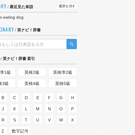
ORY
履歴を消す
/ 最近見た単語
b-eating dog
IONARY
/ 英ナビ！辞書
/ 英ナビ！辞書 索引
準1級
英検2級
英検準2級
検3級
英検4級
英検5級
B
C
D
E
F
G
H
J
K
L
M
N
O
P
R
S
T
U
V
W
X
Z
数字記号