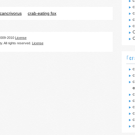
c
c
c
cancrivorus
crab-eating fox
c
c
C
09-2010
License
C
. All rights reserved.
License
｢cr
c
c
c
c
c
c
c
c
c
c