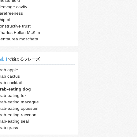
hesterfield
leavage cavity
arefreeness
hip off
onstructive trust
harles Follen McKim
entaurea moschata
ab｣
で始まるフレーズ
rab apple
rab cactus
rab cocktail
rab-eating dog
rab-eating fox
rab-eating macaque
rab-eating opossum
rab-eating raccoon
rab-eating seal
rab grass