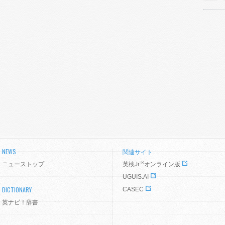
NEWS
関連サイト
®
ニューストップ
英検Jr.
オンライン版
UGUIS.AI
DICTIONARY
CASEC
英ナビ！辞書