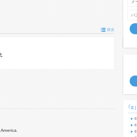
目次
犬
｢c
c
c
 America.
c