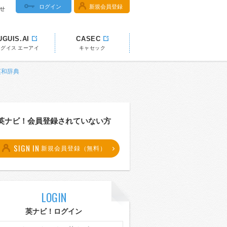
ログイン
新規会員登録
せ
UGUIS.AI
CASEC
ウグイス エーアイ
キャセック
 英和辞典
英ナビ！会員登録されていない方
SIGN IN
新規会員登録（無料）
LOGIN
英ナビ！ログイン