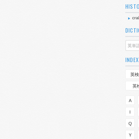
HIST
cra
DICT
INDEX
英検
英
A
I
Q
Y