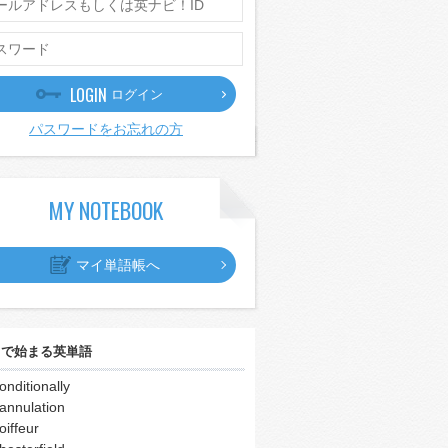
LOGIN
ログイン
パスワードをお忘れの方
MY NOTEBOOK
マイ単語帳へ
｣
で始まる英単語
onditionally
annulation
oiffeur