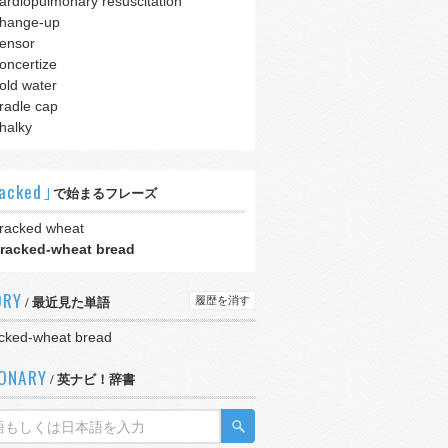
ardiopulmonary resuscitation
hange-up
ensor
oncertize
old water
radle cap
halky
acked｣
で始まるフレーズ
racked wheat
racked-wheat bread
ORY
履歴を消す
/ 最近見た単語
cked-wheat bread
IONARY
/ 英ナビ！辞書