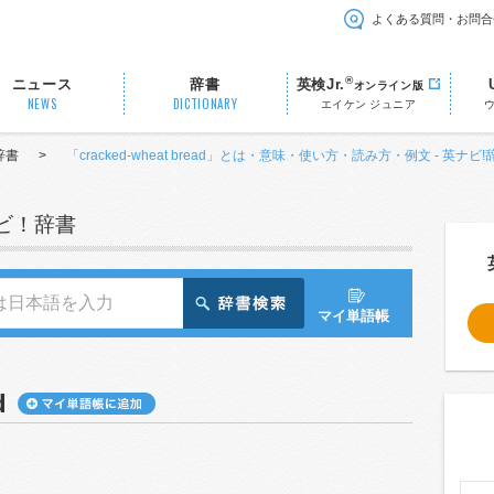
よくある質問・お問合
®
ニュース
辞書
英検Jr.
オンライン版
NEWS
DICTIONARY
エイケン ジュニア
辞書
>
「cracked-wheat bread」とは・意味・使い方・読み方・例文 - 英ナビ
ナビ！辞書
マイ単語帳
d