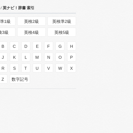
/ 英ナビ！辞書 索引
準1級
英検2級
英検準2級
検3級
英検4級
英検5級
B
C
D
E
F
G
H
J
K
L
M
N
O
P
R
S
T
U
V
W
X
Z
数字記号