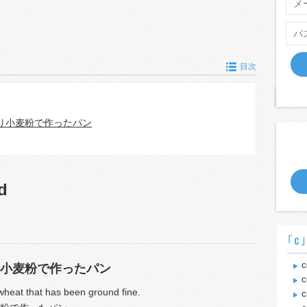
目次
り小麦粉で作ったパン
d
｢c
c
小麦粉で作ったパン
c
heat that has been ground fine.
c