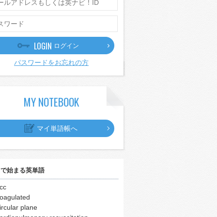
LOGIN
ログイン
パスワードをお忘れの方
MY NOTEBOOK
マイ単語帳へ
｣
で始まる英単語
cc
oagulated
ircular plane