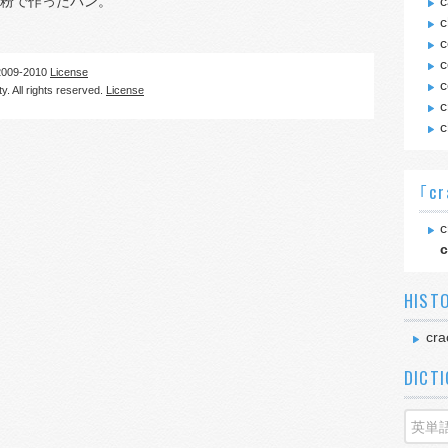
粉で作ったパン。
c
c
c
c
09-2010
License
c
. All rights reserved.
License
c
c
｢cr
c
c
HIST
cra
DICT