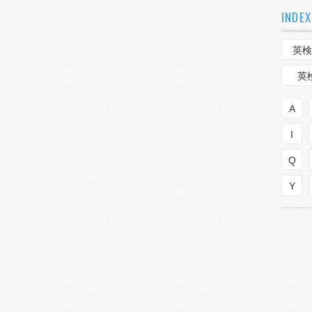
INDEX
英検
英
A
I
Q
Y