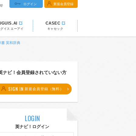
ログイン
新規会員登録
せ
UGUIS.AI
CASEC
ウグイス エーアイ
キャセック
!辞書 英和辞典
英ナビ！会員登録されていない方
SIGN IN
新規会員登録（無料）
LOGIN
英ナビ！ログイン