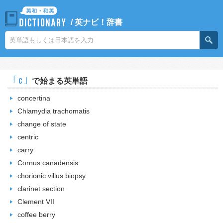
/
英ナビ！辞書
｢c｣
で始まる英単語
concertina
Chlamydia trachomatis
change of state
centric
carry
Cornus canadensis
chorionic villus biopsy
clarinet section
Clement VII
coffee berry