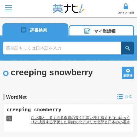
辞書検索
マイ単語帳
creeping snowberry
WordNet
目次
creeping snowberry
白い花と、多くの多肉質の荒く毛深い種を有する白いゆっく
名
りと成長する平伏した常緑の北アメリカ北部と日本の小灌木