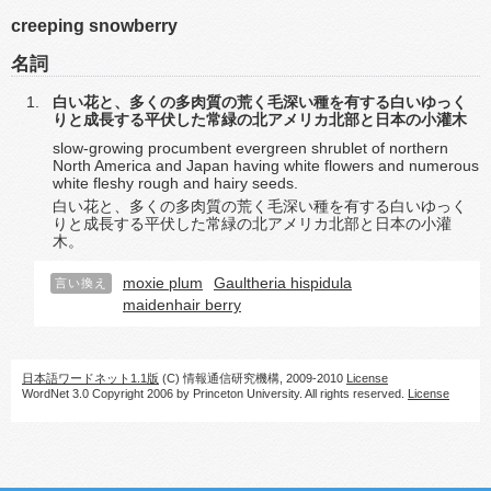
creeping snowberry
名詞
白い花と、多くの多肉質の荒く毛深い種を有する白いゆっく
りと成長する平伏した常緑の北アメリカ北部と日本の小灌木
slow-growing procumbent evergreen shrublet of northern
North America and Japan having white flowers and numerous
white fleshy rough and hairy seeds.
白い花と、多くの多肉質の荒く毛深い種を有する白いゆっく
りと成長する平伏した常緑の北アメリカ北部と日本の小灌
木。
moxie plum
Gaultheria hispidula
言い換え
maidenhair berry
日本語ワードネット1.1版
(C) 情報通信研究機構, 2009-2010
License
WordNet 3.0 Copyright 2006 by Princeton University. All rights reserved.
License