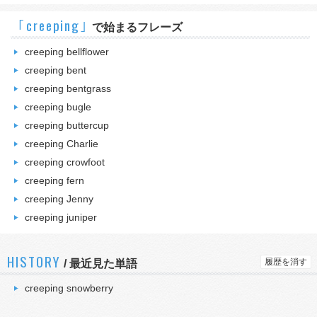
｢creeping｣
で始まるフレーズ
creeping bellflower
creeping bent
creeping bentgrass
creeping bugle
creeping buttercup
creeping Charlie
creeping crowfoot
creeping fern
creeping Jenny
creeping juniper
HISTORY
履歴を消す
/
最近見た単語
creeping snowberry