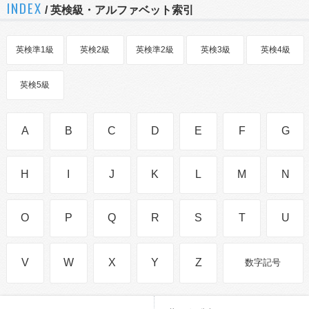
INDEX
/ 英検級・アルファベット索引
英検準1級
英検2級
英検準2級
英検3級
英検4級
英検5級
A
B
C
D
E
F
G
H
I
J
K
L
M
N
O
P
Q
R
S
T
U
V
W
X
Y
Z
数字記号