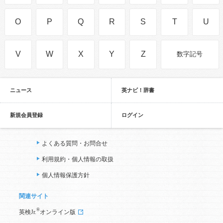
O
P
Q
R
S
T
U
V
W
X
Y
Z
数字記号
ニュース
英ナビ！辞書
新規会員登録
ログイン
よくある質問・お問合せ
利用規約・個人情報の取扱
個人情報保護方針
関連サイト
®
英検Jr.
オンライン版