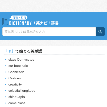
/
英ナビ！辞書
｢c｣
で始まる英単語
class Oomycetes
car boot sale
Cochlearia
Castries
creativity
celestial longitude
chinquapin
come close