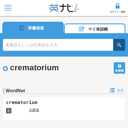
辞書検索
マイ単語帳
crematorium
WordNet
目次
crematorium
火葬場
名