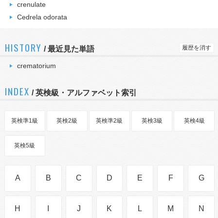
crenulate
Cedrela odorata
HISTORY
履歴を消す
/
最近見た単語
crematorium
INDEX
/ 英検級・アルファベット索引
英検準1級
英検2級
英検準2級
英検3級
英検4級
英検5級
A
B
C
D
E
F
G
H
I
J
K
L
M
N