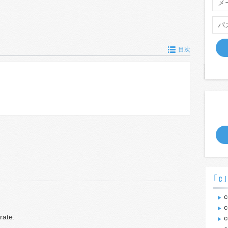
目次
｢c
c
c
rate.
c