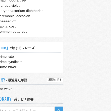
haulmoogra tree
anada violet
orynebacterium diphtheriae
eremonial occasion
heesed off
apital cost
ommon buttercup
ime｣
で始まるフレーズ
rime rate
rime syndicate
rime wave
ORY
履歴を消す
/ 最近見た単語
me wave
IONARY
/ 英ナビ！辞書