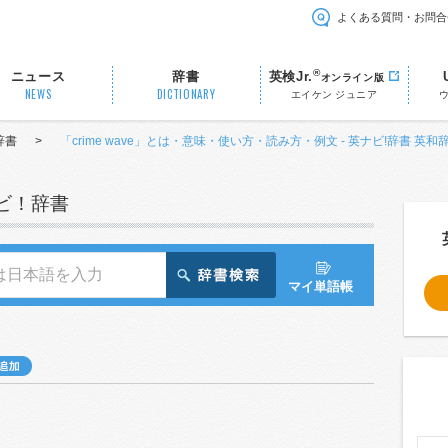
よくある質問・お問合
®
ニュース
辞書
英検Jr.
オンライン版
NEWS
DICTIONARY
エイケン ジュニア
辞書
>
「crime wave」とは・意味・使い方・読み方・例文 - 英ナビ!辞書 英和
ナビ！辞書
マイ単語帳