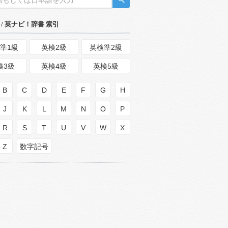
/ 英ナビ！辞書 索引
準1級
英検2級
英検準2級
検3級
英検4級
英検5級
B
C
D
E
F
G
H
J
K
L
M
N
O
P
R
S
T
U
V
W
X
Z
数字記号