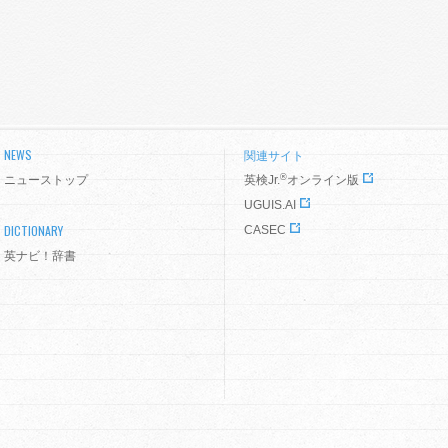
NEWS
関連サイト
®
ニューストップ
英検Jr.
オンライン版
UGUIS.AI
DICTIONARY
CASEC
英ナビ！辞書