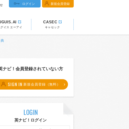
ログイン
新規会員登録
せ
UGUIS.AI
CASEC
ウグイス エーアイ
キャセック
辞典
英ナビ！会員登録されていない方
SIGN IN
新規会員登録（無料）
LOGIN
英ナビ！ログイン