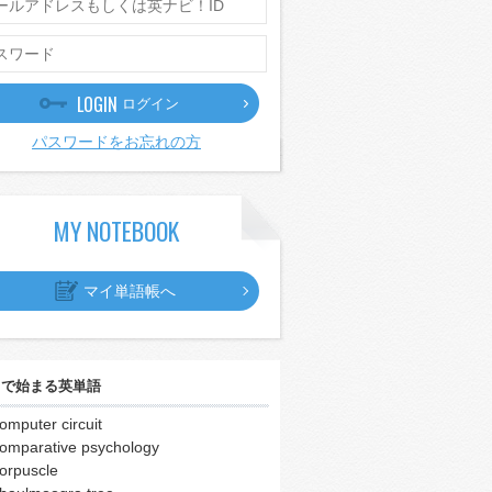
LOGIN
ログイン
パスワードをお忘れの方
MY NOTEBOOK
マイ単語帳へ
｣
で始まる英単語
omputer circuit
omparative psychology
orpuscle