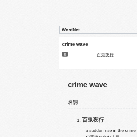
WordNet
crime wave
名
百鬼夜行
crime wave
名詞
百鬼夜行
a sudden rise in the crime 