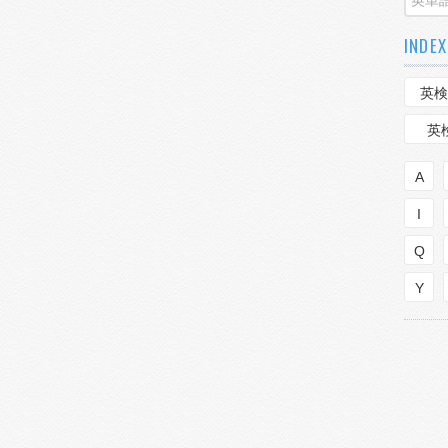
INDEX
英検
英
A
I
Q
Y