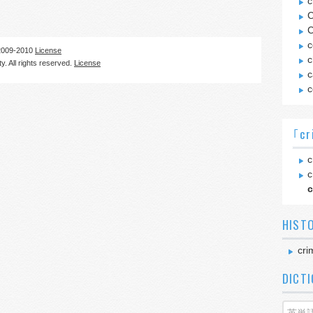
c
C
C
c
09-2010
License
c
. All rights reserved.
License
c
c
｢cr
c
c
c
HIST
cri
DICT