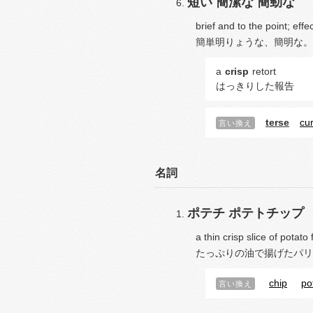
短い
簡潔な
簡勁な
brief and to the point; effec
簡単明りょうな、簡明な。
a
crisp
retort
はっきりした報告
terse
cur
言い換え
名詞
ポテチ
ポテトチップ
a thin crisp slice of potato 
たっぷりの油で揚げたパリ
chip
po
言い換え