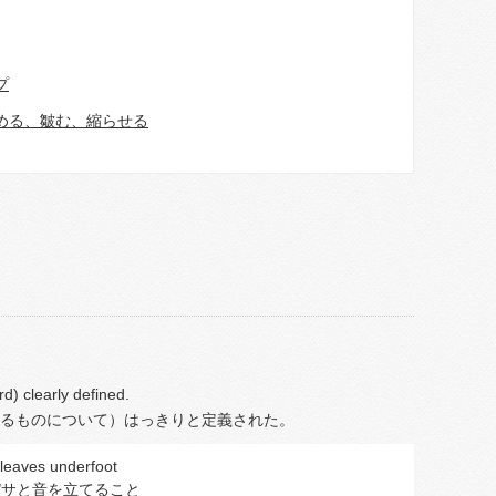
プ
める、皺む、縮らせる
d) clearly defined.
るものについて）はっきりと定義された。
 leaves underfoot
パサと音を立てること