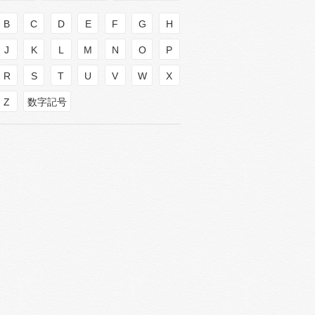
B
C
D
E
F
G
H
J
K
L
M
N
O
P
R
S
T
U
V
W
X
Z
数字記号