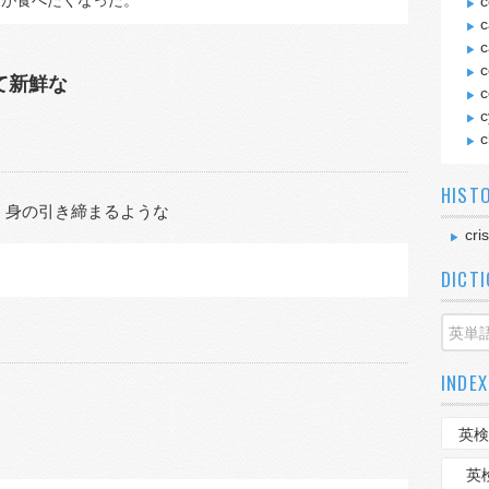
皮が食べたくなった。
c
c
c
c
て新鮮な
c
c
c
HIST
，
身の引き締まるような
cri
DICT
INDEX
英検
英