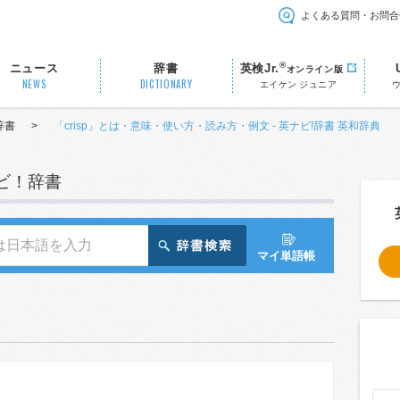
よくある質問・お問合
®
ニュース
辞書
英検Jr.
オンライン版
NEWS
DICTIONARY
エイケン ジュニア
辞書
>
「crisp」とは・意味・使い方・読み方・例文 - 英ナビ!辞書 英和辞典
ナビ！辞書
マイ単語帳