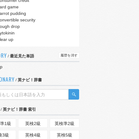
onsumer credit
ard game
arrot pudding
onvertible security
ough drop
ytokinin
lear up
ORY
履歴を消す
/ 最近見た単語
sp
IONARY
/ 英ナビ！辞書
/ 英ナビ！辞書 索引
準1級
英検2級
英検準2級
検3級
英検4級
英検5級