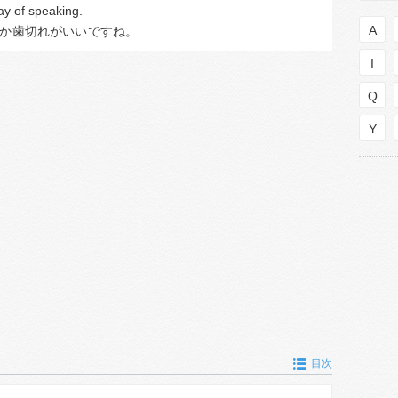
ay of speaking.
A
か
歯切れがいい
ですね。
I
Q
Y
目次