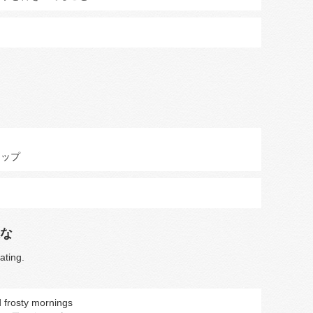
チップ
な
ating.
d frosty mornings