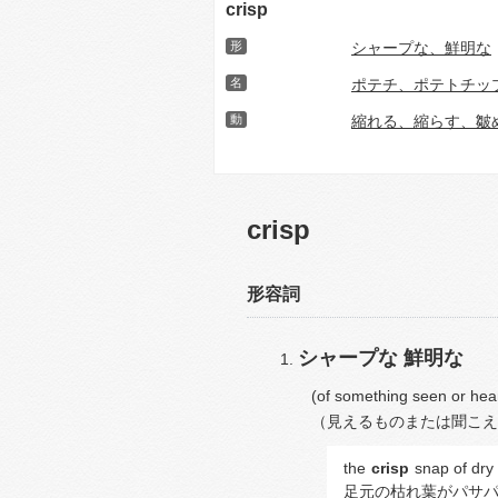
crisp
形
シャープな、鮮明な
名
ポテチ、ポテトチッ
動
縮れる、縮らす、皺
crisp
形容詞
シャープな
鮮明な
(of something seen or hear
（見えるものまたは聞こえ
the
crisp
snap of dry
足元の枯れ葉がパサ