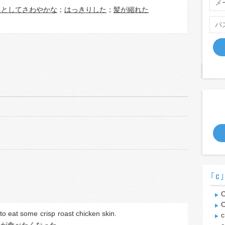
りとしてさわやかな
；
はっきりした
；
髪が縮れた
｢c
C
C
 to eat some 
crisp
 roast chicken skin.
c