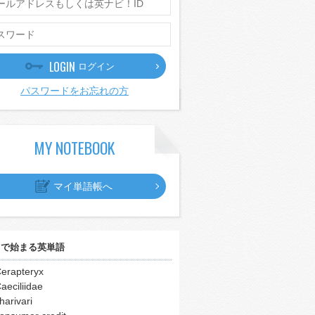
LOGIN
ログイン
パスワードをお忘れの方
MY NOTEBOOK
マイ単語帳へ
｣
で始まる英単語
erapteryx
aeciliidae
harivari