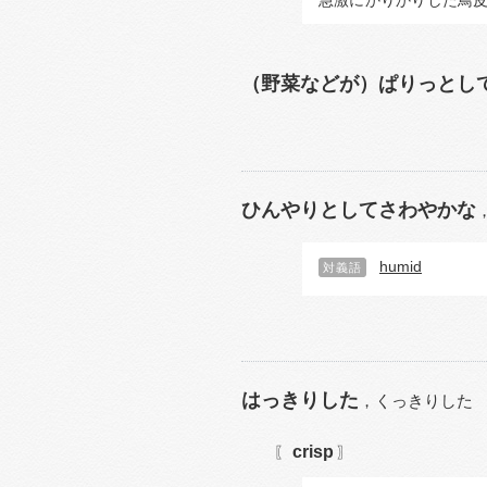
急激に
かりかり
した鳥
（野菜などが）ぱりっとし
ひんやりとしてさわやかな
humid
対義語
はっきりした
，
くっきりした
crisp
〖
〗