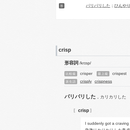
パリパリした
；
ひんや
形
crisp
形容詞
/krɪsp/
crisper
crispest
比較級
最上級
crisply
crispness
派生語
パリパリした
，
カリカリした
crisp
〖
〗
I suddenly got a craving