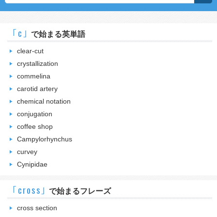
｢c｣
で始まる英単語
clear-cut
crystallization
commelina
carotid artery
chemical notation
conjugation
coffee shop
Campylorhynchus
curvey
Cynipidae
｢cross｣
で始まるフレーズ
cross section