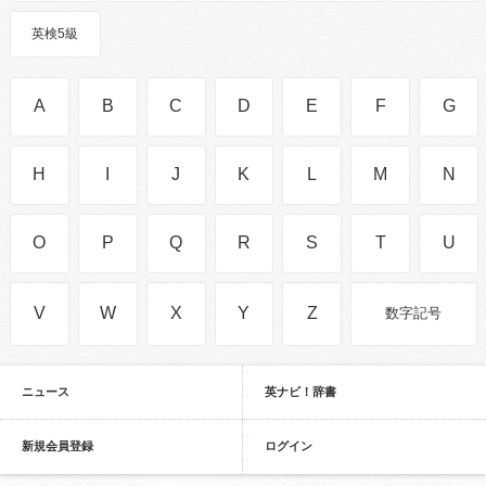
英検5級
A
B
C
D
E
F
G
H
I
J
K
L
M
N
O
P
Q
R
S
T
U
V
W
X
Y
Z
数字記号
ニュース
英ナビ！辞書
新規会員登録
ログイン