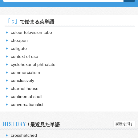
｢c｣
で始まる英単語
colour television tube
cheapen
colligate
context of use
cyclohexanol phthalate
commercialism
conclusively
charnel house
continental shelf
conversationalist
HISTORY
履歴を消す
/
最近見た単語
crosshatched