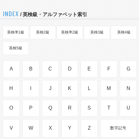
INDEX
/ 英検級・アルファベット索引
英検準1級
英検2級
英検準2級
英検3級
英検4級
英検5級
A
B
C
D
E
F
G
H
I
J
K
L
M
N
O
P
Q
R
S
T
U
V
W
X
Y
Z
数字記号