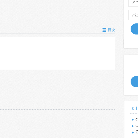
目次
｢c
c
c
C