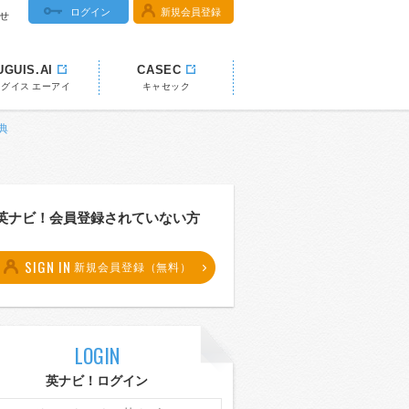
ログイン
新規会員登録
せ
UGUIS.AI
CASEC
ウグイス エーアイ
キャセック
典
英ナビ！会員登録されていない方
SIGN IN
新規会員登録（無料）
LOGIN
英ナビ！ログイン