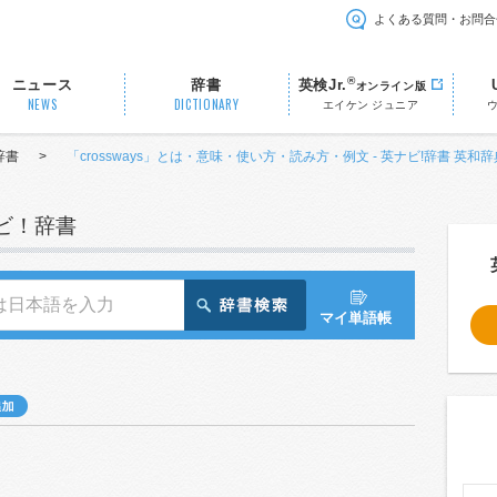
よくある質問・お問合
®
ニュース
辞書
英検Jr.
オンライン版
NEWS
DICTIONARY
エイケン ジュニア
辞書
>
「crossways」とは・意味・使い方・読み方・例文 - 英ナビ!辞書 英和辞
ナビ！辞書
マイ単語帳