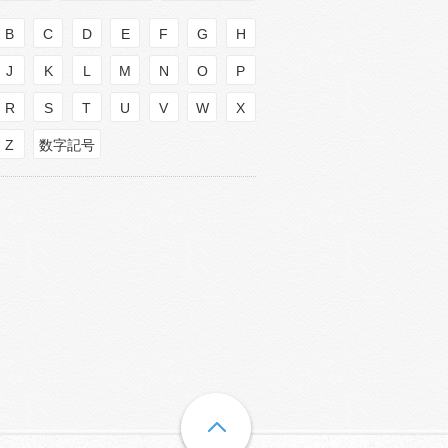
B
C
D
E
F
G
H
J
K
L
M
N
O
P
R
S
T
U
V
W
X
Z
数字記号