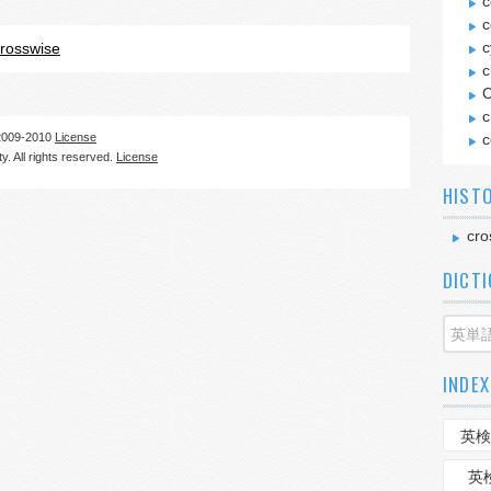
c
c
c
rosswise
c
C
c
09-2010
License
c
. All rights reserved.
License
HIST
cro
DICT
INDEX
英検
英