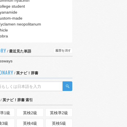
ommon hyacinth
ollege student
yanamide
ustom-made
yclamen neopolitanum
hicle
obra
ORY
履歴を消す
/ 最近見た単語
ssways
IONARY
/ 英ナビ！辞書
/ 英ナビ！辞書 索引
準1級
英検2級
英検準2級
検3級
英検4級
英検5級