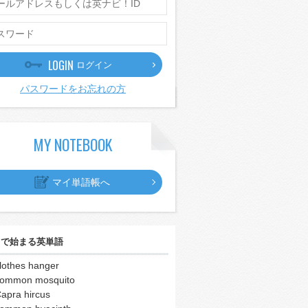
LOGIN
ログイン
パスワードをお忘れの方
MY NOTEBOOK
マイ単語帳へ
｣
で始まる英単語
lothes hanger
ommon mosquito
apra hircus