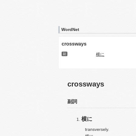
WordNet
crossways
副
横に
crossways
副詞
横に
transversely.