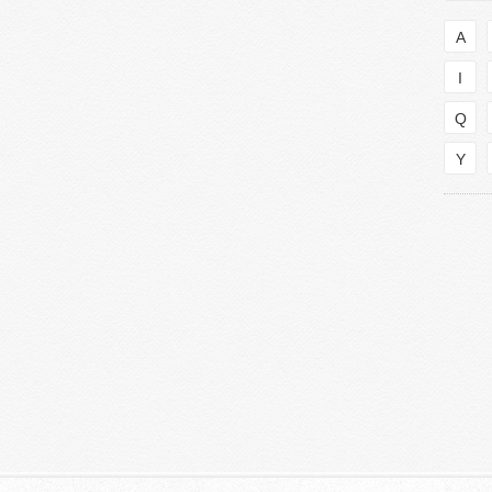
A
I
Q
Y