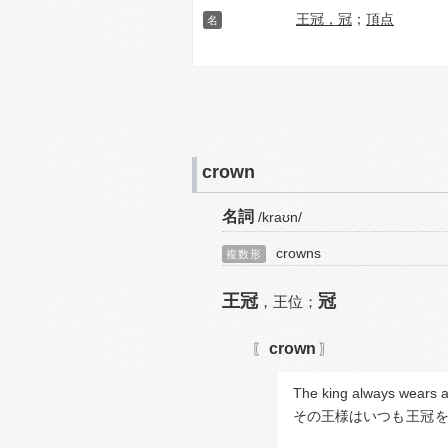
王冠，冠
；
頂点
名
crown
名詞
/kraʊn/
crowns
複数形
王冠
冠
，
王位；
crown
〖
〗
The king always wears a
その王様はいつも
王冠