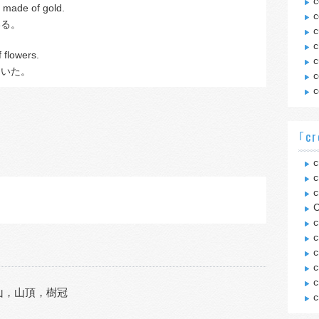
c
 made of gold.
c
いる。
c
c
f flowers.
ていた。
c
c
｢cr
c
c
c
C
。
c
c
c
c
c
山，
山頂，
樹冠
c