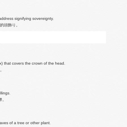
ddress signifying sovereignty.
的頭飾り。
ex) that covers the crown of the head.
。
llings.
幣。
ves of a tree or other plant.