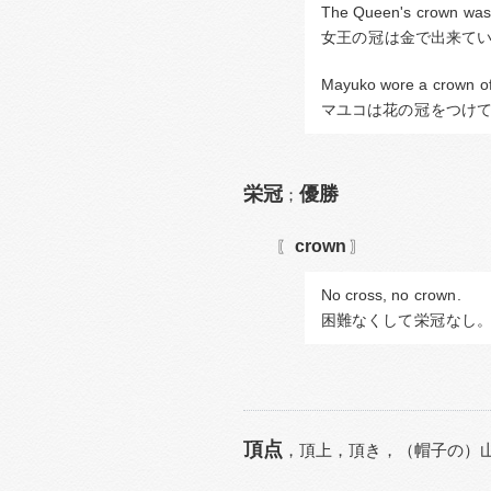
The Queen's 
crown
 was
女王の
冠
は金で出来て
Mayuko wore a 
crown
 o
マユコは花の
冠
をつけ
栄冠
優勝
；
crown
〖
〗
No cross, no 
crown
.
困難なくして
栄冠
なし
頂点
，
頂上，
頂き，
（帽子の）