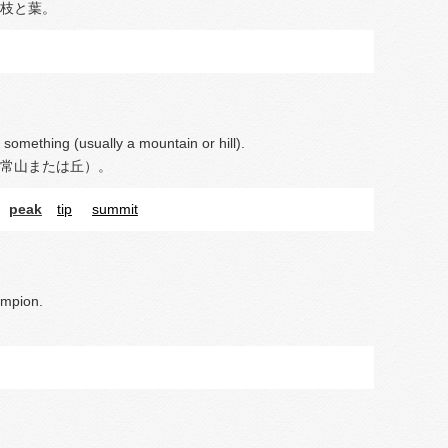
枝と葉。
 something (usually a mountain or hill).
常山または丘）。
peak
tip
summit
ampion.