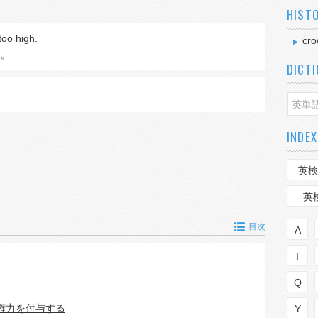
HIST
 too high.
cr
る。
DICT
INDEX
英検
英
目次
A
I
Q
権力を付与する
Y