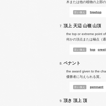
木または他の植物の上部の
treetop
言い換え
頂上
天辺
山嶺
山頂
the top or extreme point of
何かの頂点または極点（通
top
crest
言い換え
ペナント
the award given to the ch
優勝者に与えられる賞。
pennant
言い換え
頂き
頂上
頂