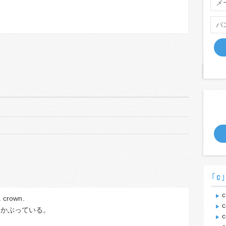
｢c
c
 
crown
.
c
をかぶっている。
c