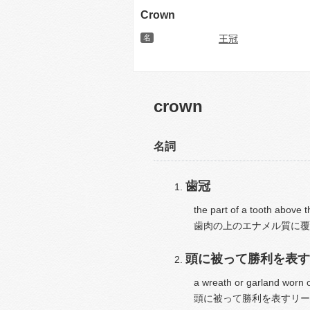
Crown
名
王冠
crown
名詞
歯冠
the part of a tooth above 
歯肉の上のエナメル質に覆
頭に被って勝利を表す
a wreath or garland worn on
頭に被って勝利を表すリー