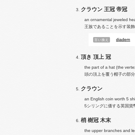
クラウン
王冠
帝冠
an ornamental jeweled hea
王族であることを示す装飾
diadem
言い換え
頂き
頂上
冠
the part of a hat (the vert
頭の頂上を覆う帽子の部分
クラウン
an English coin worth 5 shi
5シリングに価する英国貨
梢
樹冠
木末
the upper branches and lea