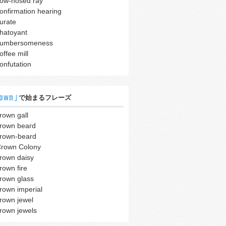
ow-nosed ray
onfirmation hearing
urate
hatoyant
cumbersomeness
offee mill
onfutation
own｣
で始まるフレーズ
rown gall
rown beard
rown-beard
rown Colony
rown daisy
rown fire
rown glass
rown imperial
rown jewel
rown jewels