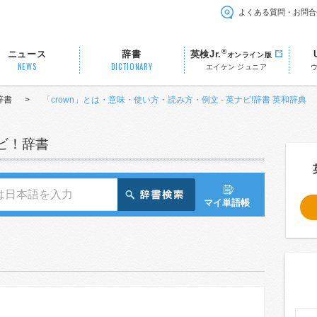
よくある質問・お問合
®
ニュース
辞書
英検Jr.
オンライン版
NEWS
DICTIONARY
エイケン ジュニア
辞書
>
「crown」とは・意味・使い方・読み方・例文 - 英ナビ!辞書 英和辞典
ナビ！辞書
マイ単語帳