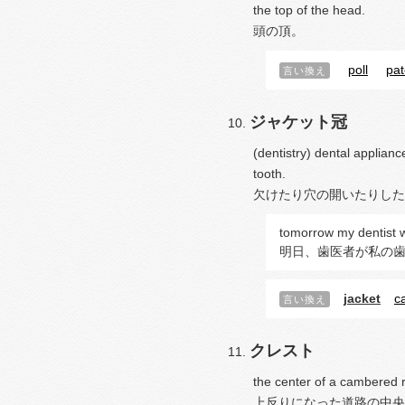
the top of the head.
頭の頂。
poll
pat
言い換え
ジャケット冠
(dentistry) dental applianc
tooth.
欠けたり穴の開いたりした
tomorrow my dentist wi
明日、歯医者が私の
jacket
c
言い換え
クレスト
the center of a cambered 
上反りになった道路の中央