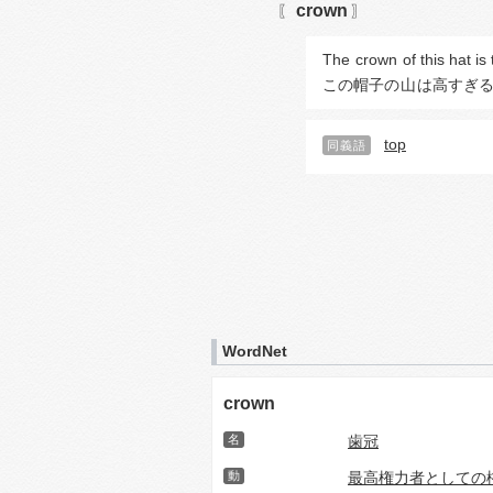
crown
〖
〗
The 
crown
 of this hat is
この帽子の
山
は高すぎ
top
同義語
WordNet
crown
名
歯冠
動
最高権力者としての