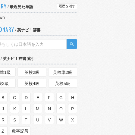
ORY
履歴を消す
/ 最近見た単語
own
IONARY
/ 英ナビ！辞書
/ 英ナビ！辞書 索引
準1級
英検2級
英検準2級
検3級
英検4級
英検5級
B
C
D
E
F
G
H
J
K
L
M
N
O
P
R
S
T
U
V
W
X
Z
数字記号