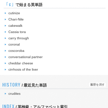
｢c｣
で始まる英単語
cutinize
Chari-Nile
cakewalk
Cassia tora
carry through
coronal
coscoroba
conversational partner
cheddar cheese
cirrhosis of the liver
HISTORY
履歴を消す
/
最近見た単語
crudites
INDEX
/ 英検級・アルファベット索引