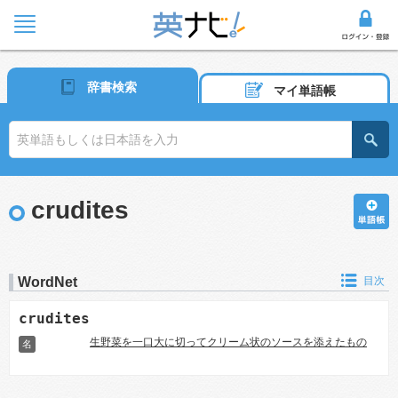
辞書検索
マイ単語帳
crudites
WordNet
目次
crudites
生野菜を一口大に切ってクリーム状のソースを添えたもの
名