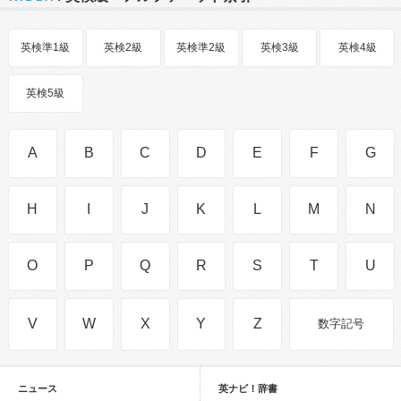
英検準1級
英検2級
英検準2級
英検3級
英検4級
英検5級
A
B
C
D
E
F
G
H
I
J
K
L
M
N
O
P
Q
R
S
T
U
V
W
X
Y
Z
数字記号
ニュース
英ナビ！辞書