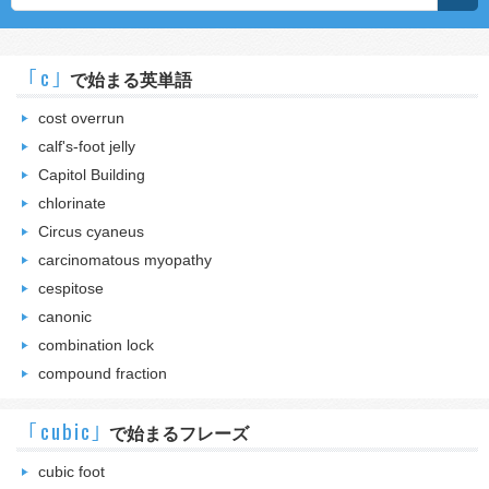
｢c｣
で始まる英単語
cost overrun
calf's-foot jelly
Capitol Building
chlorinate
Circus cyaneus
carcinomatous myopathy
cespitose
canonic
combination lock
compound fraction
｢cubic｣
で始まるフレーズ
cubic foot