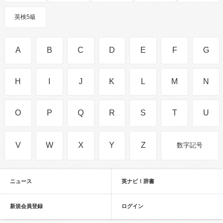
英検5級
A
B
C
D
E
F
G
H
I
J
K
L
M
N
O
P
Q
R
S
T
U
V
W
X
Y
Z
数字記号
ニュース
英ナビ！辞書
新規会員登録
ログイン