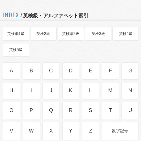
INDEX
/ 英検級・アルファベット索引
英検準1級
英検2級
英検準2級
英検3級
英検4級
英検5級
A
B
C
D
E
F
G
H
I
J
K
L
M
N
O
P
Q
R
S
T
U
V
W
X
Y
Z
数字記号