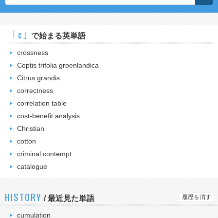
｢c｣
で始まる英単語
crossness
Coptis trifolia groenlandica
Citrus grandis
correctness
correlation table
cost-benefit analysis
Christian
cotton
criminal contempt
catalogue
HISTORY
履歴を消す
/
最近見た単語
cumulation